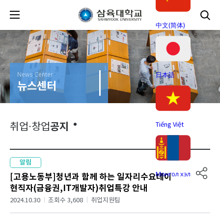
中文(简体)
News Center
日本語
뉴스센터
공지
Tiếng Việt
취업·창업
알림
Монгол хэл
[고용노동부]청년과 함께 하는 일자리수요데이
현직자(금융권,IT개발자)취업특강 안내
2024.10.30
조회수 3,608
취업지원팀