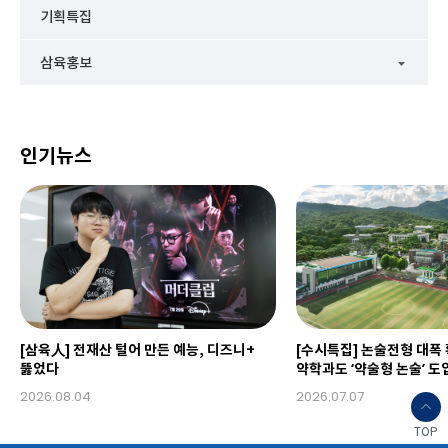
기획특집
삼육홍보
인기뉴스
[삼육人] 전재산 털어 만든 예능, 디즈니+
[수시특집] 논술전형 대폭
뚫었다
약학과도 ‘약술형 논술’ 도
2026.08.04
2026.07.07
TOP