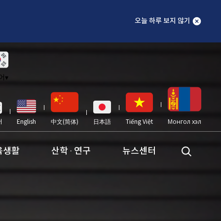
오늘 하루 보지 않기
어
▾
어
English
中文(简体)
日本語
Tiếng Việt
Монгол хэл
육생활
산학 · 연구
뉴스센터