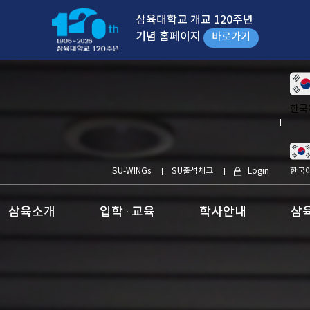
삼육대학교 개교 120주년
기념 홈페이지
바로가기
한국
SU-WINGs
SU출석체크
Login
한국
삼육소개
입학 · 교육
학사안내
삼