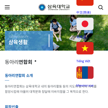
中文(简体)
Sahmyook Life
日本語
삼육생활
연합회
Tiếng Việt
동아리
동아리연합회 소개
Монгол хэл
동아리연합회는 삼육대학교 내의 동아리활동 등의 지도와 봉사의 자세를
함양시킴에 아울러 대학문화 창달에 이바지함을 그 목적으로 한다.
회장선출