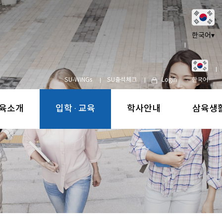
한국어
▾
SU-WINGs
SU출석체크
Login
한국어
육소개
입학 · 교육
학사안내
삼육생