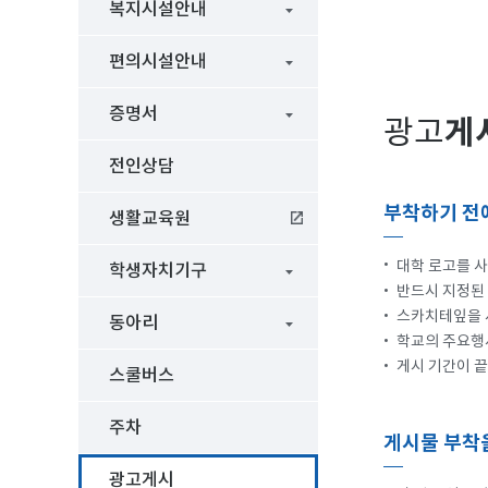
복지시설안내
편의시설안내
증명서
게
광고
전인상담
부착하기 전
생활교육원
•
대학 로고를 사
학생자치기구
•
반드시 지정된
•
스카치테잎을 
동아리
•
학교의 주요행
•
게시 기간이 끝
스쿨버스
주차
게시물 부착
광고게시