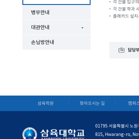
•
각 건물 입구의
•
각 건물 학과 
병무안내
•
플래카드 설치
대관안내
손님방안내
담당
삼육학원
찾아오시는 길
캠퍼스
01795 서울특별시 노원
815, Hwarang-ro, No