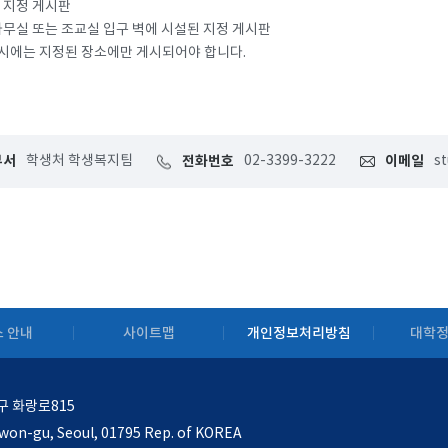
 지정 게시판
사무실 또는 조교실 입구 벽에 시설된 지정 게시판
시에는 지정된 장소에만 게시되어야 합니다.
부서
학생처 학생복지팀
전화번호
02-3399-3222
이메일
s
 안내
사이트맵
개인정보처리방침
대학
구 화랑로815
won-gu, Seoul, 01795 Rep. of KOREA