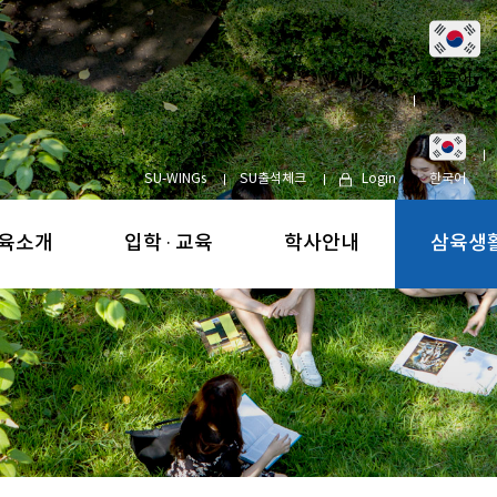
한국어
▾
SU-WINGs
SU출석체크
Login
한국어
육소개
입학 · 교육
학사안내
삼육생