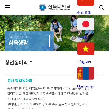
中文(简体)
Sahmyook Life
日本語
삼육생활
동아리
Tiếng Việt
창업
교내 창업동아리
Монгол хэл
중소기업청 지정 창업보육센터를 설립하여 서울시 노원구와 긴밀한
협력관계를 맺고 있다. 정보통신산업 시대에 관련산업의 발전을
촉진시키는 매개로 운영된다.
인터넷, 멀티미디어 분야의 업체를 중점 보육하고 있으며, 교내