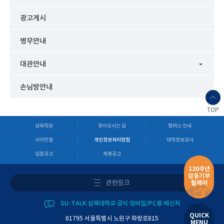
광고게시
병무안내
대관안내
손님방안내
TOP
삼육학원
찾아오시는 길
캠퍼스 안내
사이트맵
개인정보처리방침
대학정보공시
입찰공고
채용공고
120주년
감동기부
관련링크
릴레이
SU-TALK 삼육대학교 공식 모바일/PC용 메신저
QUICK
01795 서울특별시 노원구 화랑로815
MENU