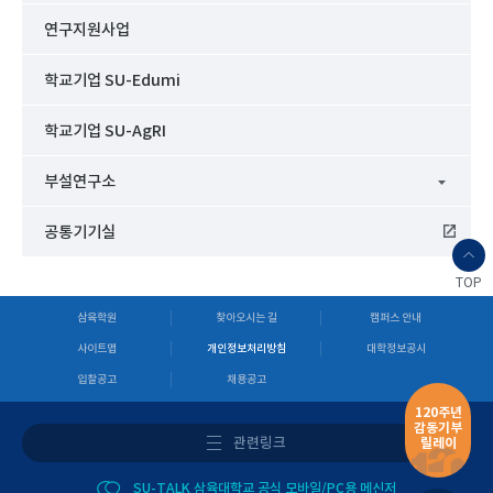
연구지원사업
학교기업 SU-Edumi
학교기업 SU-AgRI
부설연구소
공통기기실
TOP
삼육학원
찾아오시는 길
캠퍼스 안내
사이트맵
개인정보처리방침
대학정보공시
입찰공고
채용공고
120주년
감동기부
관련링크
릴레이
SU-TALK 삼육대학교 공식 모바일/PC용 메신저