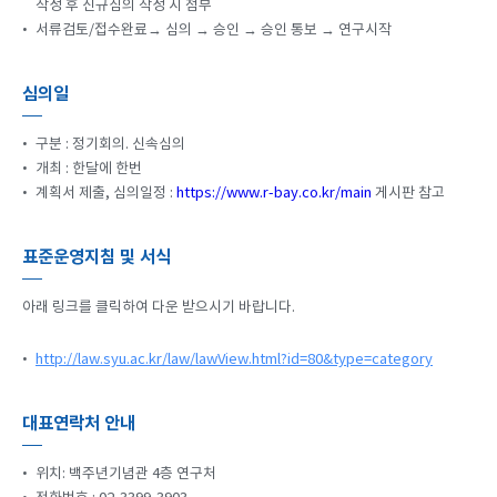
작성 후 신규심의 작성 시 첨부
•
서류검토/접수완료→ 심의 → 승인 → 승인 통보 → 연구시작
심의일
•
구분 : 정기회의. 신속심의
•
개최 : 한달에 한번
•
계획서 제출, 심의일정 :
https://www.r-bay.co.kr/main
게시판 참고
표준운영지침 및 서식
아래 링크를 클릭하여 다운 받으시기 바랍니다.
•
http://law.syu.ac.kr/law/lawView.html?id=80&type=category
대표연락처 안내
•
위치: 백주년기념관 4층 연구처