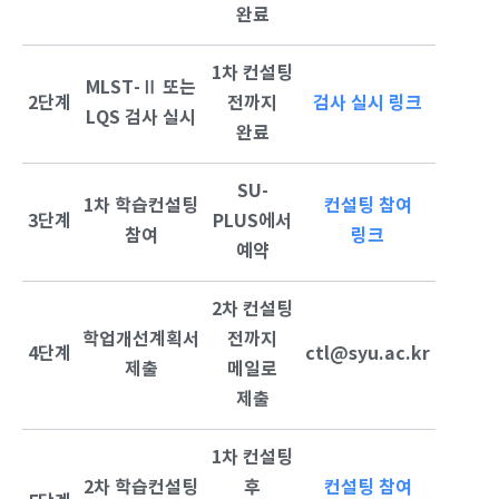
완료
1차 컨설팅
MLST-Ⅱ 또는
2단계
전까지
검사 실시 링크
LQS 검사 실시
완료
SU-
1차 학습컨설팅
컨설팅 참여
3단계
PLUS에서
참여
링크
예약
2차 컨설팅
학업개선계획서
전까지
4단계
ctl@syu.ac.kr
제출
메일로
제출
1차 컨설팅
2차 학습컨설팅
후
컨설팅 참여