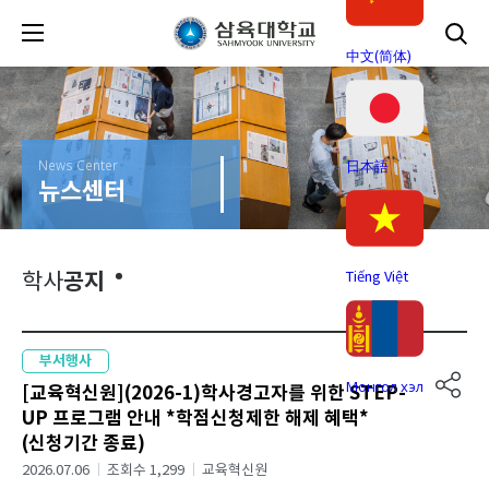
中文(简体)
News Center
日本語
뉴스센터
공지
Tiếng Việt
학사
부서행사
Монгол хэл
[교육혁신원](2026-1)학사경고자를 위한 STEP-
UP 프로그램 안내 *학점신청제한 해제 혜택*
(신청기간 종료)
2026.07.06
조회수 1,299
교육혁신원