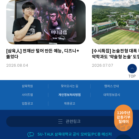
[삼육人] 전재산 털어 만든 예능, 디즈니+
[수시특집] 논술전형 대폭
뚫었다
약학과도 ‘약술형 논술’ 도
2026.08.04
2026.07.07
TOP
삼육학원
찾아오시는 길
캠퍼스 안내
사이트맵
개인정보처리방침
대학정보공시
입찰공고
채용공고
120주년
감동기부
관련링크
릴레이
SU-TALK 삼육대학교 공식 모바일/PC용 메신저