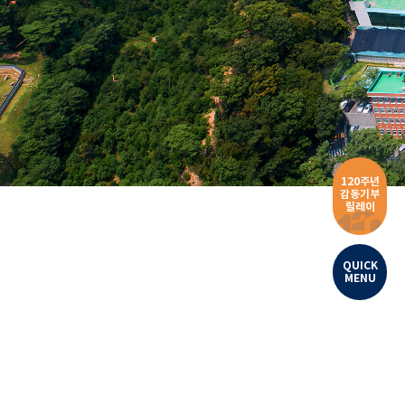
120주년
감동기부
릴레이
QUICK
MENU