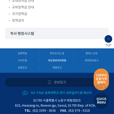
교내장학금 안내
교외장학금 안내
국가장학금
장학공지
학사·행정시스템
TOP
삼육학원
찾아오시는 길
캠퍼스 안내
사이트맵
개인정보처리방침
대학정보공시
입찰공고
채용공고
120주년
감동기부
관련링크
릴레이
SU-TALK 삼육대학교 공식 모바일/PC용 메신저
QUICK
01795 서울특별시 노원구 화랑로815
MENU
815, Hwarang-ro, Nowon-gu, Seoul, 01795 Rep. of KOREA
TEL.
(02) 3399 - 3636
FAX.
(02) 979 - 5318