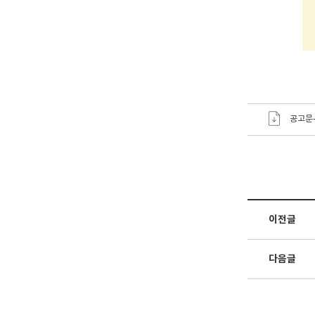
공고문-1
이전글
다음글