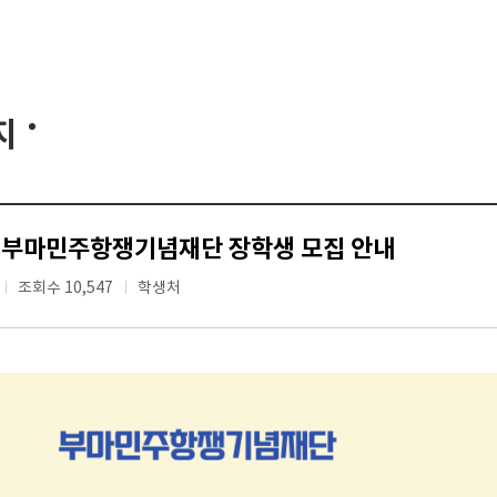
지
년 부마민주항쟁기념재단 장학생 모집 안내
조회수 10,547
학생처