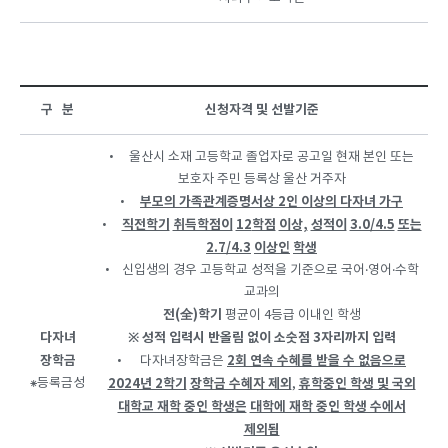
구 분
신청자격 및 선발기준
• 울산시 소재 고등학교 졸업자로 공고일 현재 본인 또는
보호자 주민 등록상 울산 거주자
부모의 가족관계증명서상 2인 이상의 다자녀 가구
•
직전학기
취득학점이
12
학점
이상,
성적이
3.0/4.5
또는
•
2.7/4.3
이상인
학생
• 신입생의 경우 고등학교 성적을 기준으로 국어‧영어‧수학
교과의
전(全)
학기
평균이 4등급 이내인 학생
다자녀
※
성적 입력시 반올림 없이 소숫점 3자리까지 입력
장학금
2회 연속 수혜를 받을 수 없음으로
• 다자녀장학금은
⁕등록금성
2024년 2학기
장학금 수혜자 제외
휴학중인 학생 및 국외
,
대학교 재학 중인 학생은
대학에 재학 중인 학생 수에서
제외됨