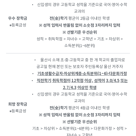
• 신입생의 경우 고등학교 성적을 기준으로 국어‧영어‧수학
교과의
우수 장학금
전(全)
학기
평균이 2등급 이내인 학생
⁕등록금성
※
성적 입력시 반올림 없이 소숫점 3자리까지 입력
※
선발기준 우선순위
성적 > 취득학점 > 자녀수 > 고학년 > 기초 > 차상위 >
소득분위(1~6분위)
• 울산시 소재 초‧중‧고등학교 중 한 개 학교의 졸업자로
공고일 현재 본인 또는 보호자 주민등록상 울산 거주자
기초생활수급자
‧
차상위계층
‧
소득분위(1~6)
‧
다문화가정
•
직전학기
취득학점이
12
학점
이상,
성적이
3.0/4.5
또는
•
2.7/4.3
이상인
학생
• 신입생의 경우 고등학교 성적을 기준으로 국어‧영어‧수학
교과의
희망 장학금
전(全)
학기
평균이 4등급 이내인 학생
⁕등록금성
※
성적 입력시 반올림 없이 소숫점 3자리까지 입력
※
선발기준 우선순위
기초 > 차상위 > 소득분위(1~6분위) > 다문화가정 > 성적 >
자녀수 > 고학년