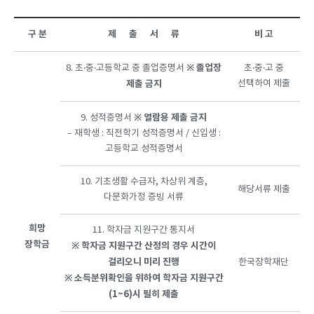
구 분
제 출 서 류
비 고
※
졸업장
8. 초‧중‧고등학교 중 졸업증명서
초‧중‧고 중
제출
금지
선택하여 제출
※
열람용
제출
금지
9. 성적증명서
– 재학생 : 직전학기 성적증명서 / 신입생 :
고등학교 성적증명서
10. 기초생활 수급자, 차상위 계층,
해당서류 제출
다문화가정 증빙 서류
희망
11. 학자금 지원구간 통지서
장학금
※
학자금
지원구간
산정의
경우
시간이
걸리오니
미리
진행
한국장학재단
※
소득분위확인을
위하여
학자금
지원구간
(1~6)시
필히
제출