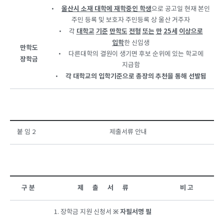
울산시 소재 대학에 재학중인 학생
•
으로 공고일 현재 본인
주민 등록 및 보호자 주민등록 상 울산 거주자
대학교
기준
만학도
전형
또는
만
25
세
이상으로
• 각
입학
한 신입생
만학도
• 다른대학의 결원이 생기면 후보 순위에 있는 학교에
장학금
지급함
각 대학교의 입학기준으로 총장의 추천을 통해 선발됨
•
붙 임 2
제출서류 안내
구 분
제 출 서 류
비 고
※
자필서명
필
1. 장학금 지원 신청서