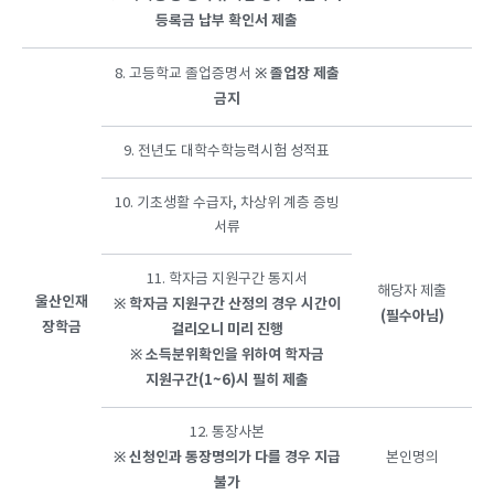
등록금 납부 확인서 제출
※
졸업장
제출
8. 고등학교 졸업증명서
금지
9. 전년도 대학수학능력시험 성적표
10. 기초생활 수급자, 차상위 계층 증빙
서류
11. 학자금 지원구간 통지서
해당자 제출
울산인재
※
학자금
지원구간
산정의
경우
시간이
(필수아님)
장학금
걸리오니
미리
진행
※
소득분위확인을
위하여
학자금
지원구간(1~6)시
필히
제출
12. 통장사본
※
신청인과
통장명의가
다를
경우
지급
본인명의
불가