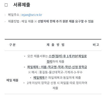
□ 서류제출
메일주소 :
injae@uri.re.kr
선발자에 한해 추가 원본 제출 요구할 수 있음
제출방법 : 메일 제출 ※
구 분
제 출 방 법
비 고
스캔(컬러) 후 1개 PDF파일로
• 모든 제출서류는
정리
하여 제출
파일제목 : 이름-학교명-학과-학년-신청 장학금
•
※ 예시 : 홍길동-울산대학교-기계과-3-우수
메일제목
•
은 파일제목과 동일하게 제출
메일 제출
• 2개 이상의 장학금 신청 시 파일을 따로 정리하여
제출