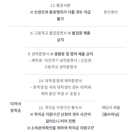
12. 통장사본
※
신청인과
통장명의가
다를
경우
지급
본인명의
불가
※
졸업장
제출
8. 고등학교 졸업증명서
금지
※
열람용
및 캡쳐 제출 금지
9. 성적증명서
– 재학생 : 직전학기 성적증명서 / 신입생 :
고등학교 성적증명서
10. 대학생 형제 재학증명서
– 휴학생 및 국외 대학생의 경우 ‘대학에
재학 중인 학생 수’ 포함 X
다자녀
11. 학자금 지원구간 통지서
해당자 제출
장학금
※
학자금
지원구간
산정의
경우
시간이
(필수아님)
걸리오니
미리
진행
※
소득분위확인을
위하여
학자금
지원구간