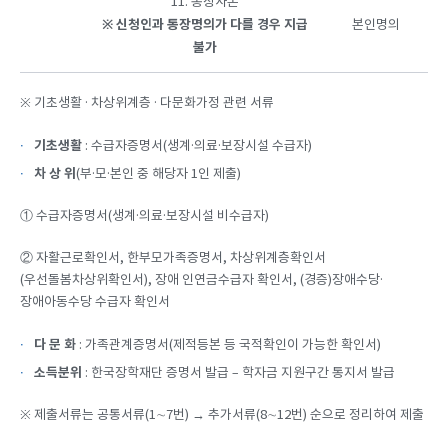
11. 통장사본
※
신청인과
통장명의가
다를
경우
지급
본인명의
불가
※ 기초생활 · 차상위계층 · 다문화가정 관련 서류
기초생활
: 수급자증명서(생계·의료·보장시설 수급자)
차 상 위
(부·모·본인 중 해당자 1인 제출)
① 수급자증명서(생계·의료·보장시설 비수급자)
② 자활근로확인서, 한부모가족증명서, 차상위계층확인서
(우선돌봄차상위확인서), 장애 인연금수급자 확인서, (경증)장애수당·
장애아동수당 수급자 확인서
다 문 화
: 가족관계증명서(제적등본 등 국적확인이 가능한 확인서)
소득분위
: 한국장학재단 증명서 발급 – 학자금 지원구간 통지서 발급
※ 제출서류는 공통서류(1∼7번) → 추가서류(8∼12번) 순으로 정리하여 제출