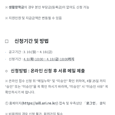
생활장학금
※
의 경우 본인 부담금(등록금)이 없어도 신청 가능
※ 지원인원 및 지급금액은 변동될 수 있음
□ 신청기간 및 방법
공고기간 : 3. 10.(월) ~ 4. 18.(금)
화
금
까지
신청기간 :
4. 8.(
) 10:00 ~ 4. 18.(
) 18:00
○ 신청방법 : 온라인 신청 후 서류 메일 제출
※ 온라인 접수 신청 뒤 “메일누락” 및 “미승인” 확인 위하여, 4월 25일 까지
“승인” 또는 “미승인”을 꼭 확인 하시기 바라며, “미승인” 시 “미승인 사유” 꼭
확인하시기 바 랍니다.
https://uill.uri.re.kr/
로그인
① 홈페이지(
) 접속 및 우측상단 「
」 클릭
※ 비회원의 경우 신청 불가, 회원가입 필수