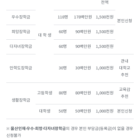
전액
우수장학금
118명
178백만원
1,500천원
본인신청
희망장학금
60명
90백만원
1,500천원
대 학 생
다자녀장학금
60명
90백만원
1,500천원
관내
만학도장학금
30명
30백만원
1,000천원
대학교
추천
교육감
고등학생
80명
80백만원
1,000천원
추천
생활장학금
대학생
50명
50백만원
1,000천원
본인신청
울산인재
‧
우수
‧
희망
‧
다자녀장학금
※
의 경우 본인 부담금(등록금)이 없을 경우
신청불가