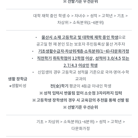
※
선발기준 우선순위
대학 재학 중인 학생 수 > 자녀수 > 성적 > 고학년 > 기초 >
차상위 > 소득분위(1~6분위)
울산시 소재 고등학교 및 대학에 재학 중인 학생
•
으로
공고일 현 재 본인 또는 보호자 주민등록상 울산 거주자
기초생활수급자
‧
차상위계층
‧
소득분위(1~6)
‧
다문화가정
•
직전학기
취득학점이
12
학점
이상,
성적이
3.0/4.5
또는
•
2.7/4.3
이상인
학생
• 신입생의 경우 고등학교 성적을 기준으로 국어‧영어‧수학
생활 장학금
교과의
⁕생활비성
전(全)
학기
평균이 4등급 이내인 학생
※
성적 입력시 반올림 없이 소숫점 3자리까지 입력
※
고등학생 장학생의 경우 시 교육감의 추천을 통해 선발 됨
※
선발기준 우선순위
기초 > 차상위 > 소득분위(1~6분위) > 성적 > 고학년 >
다문화가정