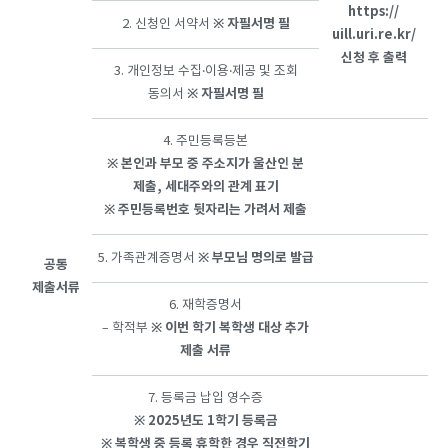
https://
※
자필서명
필
2. 신청인 서약서
uill.uri.re.kr/
신청 후 출력
3. 개인정보 수집‧이용‧제공 및 조회
※
자필서명
필
동의서
4. 주민등록등본
※
본인과
부모
중 주소지가 울산인 분
제출, 세대주와의 관계 표기
※
주민등록번호
뒷자리는
가려서
제출
※
부모님
명의로
발급
5. 가족관계증명서
공통
제출서류
6. 재학증명서
※
이번
학기
복학생
대상
추가
– 학적부
제출
서류
7. 등록금 납입 영수증
※
2025
년도
1
학기
등록금
※
복학생
중 등록 휴학한 경우 직전학기