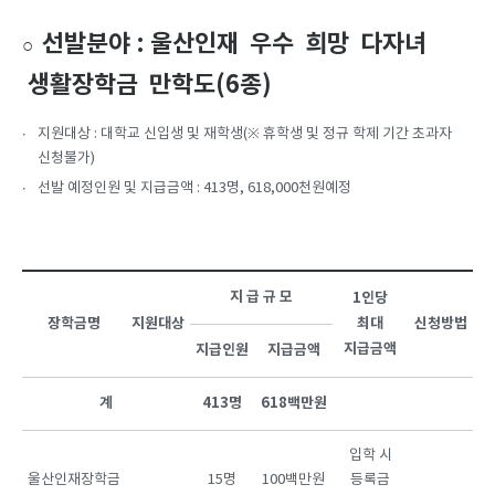
선발분야 : 울산인재 우수 희망 다자녀
○
생활장학금 만학도(6종)
지원대상 : 대학교 신입생 및 재학생(※ 휴학생 및 정규 학제 기간 초과자
신청불가)
선발 예정인원 및 지급금액 : 413명, 618,000천원예정
지 급 규 모
1인당
장학금명
지원대상
최대
신청방법
지급금액
지급인원
지급금액
계
413명
618백만원
입학 시
울산인재장학금
15명
100백만원
등록금