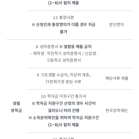
(1~6)시
필히
제출
12. 통장사본
※
신청인과
통장명의가
다를
경우
지급
본인명의
불가
※
열람용
제출
금지
8. 성적증명서
– 재학생 : 직전학기 성적증명서 / 신입생 :
고등학교 성적증명서
9. 기초생활 수급자, 차상위 계층,
해당서류 제출
다문화가정 증빙 서류
10. 학자금 지원구간 통지서
생활
※
학자금
지원구간
산정의
경우
시간이
장학금
걸리오니
미리
진행
한국장학재단
※
소득분위확인을
위하여
학자금
지원구간
(1~6)시
필히
제출