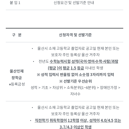
붙 임 1
신청요건 및 선발기준 안내
구 분
신청자격 및 선발기준
• 울산시 소재 고등학교 졸업자로 공고일 현재 본인 또는
보호자 주민 등록상 울산 거주자
수학능력시험
성적(국어
‧
영어
‧
수학
‧
사탐/과탐
• 전년도
(평균
)
이
평균
1.5
등급
이내인 학생
울산인재
※
성적 입력시 반올림 없이 소숫점 3자리까지 입력
장학금
※
선발기준 우선순위
⁕등록금성
성적 > 기초 > 차상위 > 소득분위(1~6분위) > 장애인가정 >
자녀수
• 울산시 소재 고등학교 졸업자로 공고일 현재 본인 또는
보호자 주민 등록상 울산 거주자
직전학기
취득학점이
12
학점
이상,
성적이
4.0/4.5
또는
•
3.7/4.3
이상인
학생