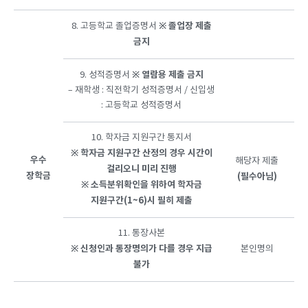
※
졸업장
제출
8. 고등학교 졸업증명서
금지
※
열람용
제출
금지
9. 성적증명서
– 재학생 : 직전학기 성적증명서 / 신입생
: 고등학교 성적증명서
10. 학자금 지원구간 통지서
※
학자금
지원구간
산정의
경우
시간이
우수
해당자 제출
걸리오니
미리
진행
장학금
(필수아님)
※
소득분위확인을
위하여
학자금
지원구간(1~6)시
필히
제출
11. 통장사본
※
신청인과
통장명의가
다를
경우
지급
본인명의
불가