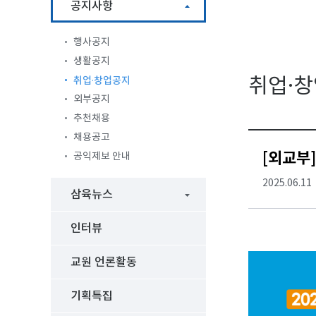
공지사항
행사공지
생활공지
취업·창업공지
취업·창
외부공지
추천채용
채용공고
[외교부]
공익제보 안내
2025.06.11
삼육뉴스
인터뷰
교원 언론활동
기획특집