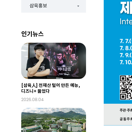
삼육홍보
인기뉴스
[삼육人] 전재산 털어 만든 예능,
디즈니+ 뚫었다
2026.08.04