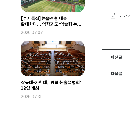
2025
[수시특집] 논술전형 대폭
확대한다… 약학과도 ‘약술형 논술’
도입
2026.07.07
이전글
다음글
삼육대-가천대, ‘연합 논술설명회’
13일 개최
2026.07.31