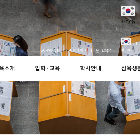
한국어
▾
SU-WINGs
SU출석체크
Login
한국어
육소개
입학 · 교육
학사안내
삼육생