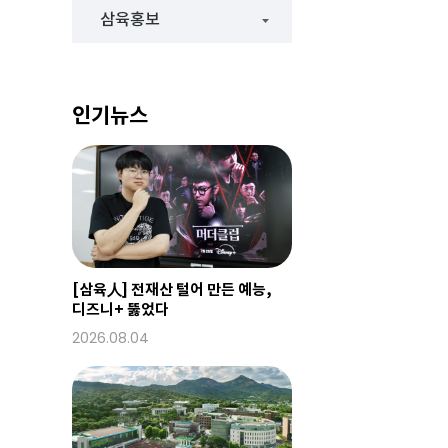
삼육홍보
인기뉴스
[삼육人] 전재산 털어 만든 예능,
디즈니+ 뚫었다
2026.08.04