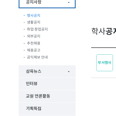
공지사항
행사공지
생활공지
공
취업·창업공지
학사
외부공지
추천채용
채용공고
공익제보 안내
부서행사
삼육뉴스
인터뷰
교원 언론활동
기획특집