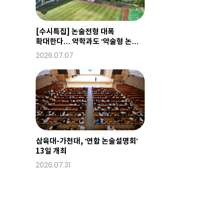
[수시특집] 논술전형 대폭
확대한다… 약학과도 ‘약술형 논술’
도입
2026.07.07
삼육대-가천대, ‘연합 논술설명회’
13일 개최
2026.07.31