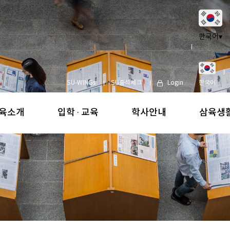
한국어
▾
SU-WINGs
SU출석체크
Login
한국어
육소개
입학 · 교육
학사안내
삼육생