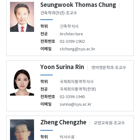
Seungwook Thomas Chung
건축학과(5년)·조교수
학위
건축학석사
전공
Architecture
전화번호
02-3399-1902
이메일
stchung@syu.ac.kr
Yoon Surina Rin
영어영문학과·조교수
학위
국제회의통역학석사
전공
국제회의통역학(한영)
전화번호
02-3399-1940
이메일
surina@syu.ac.kr
Zheng Chengzhe
교양교육원·조교수
학위
박사수료