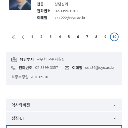
전공
상담심리
전화번호
02-3399-1910
이메일
zcz222@syu.ac.kr
1
2
3
4
5
6
7
8
9
10
담당부서
교무처 교수지원팀
전화번호
02-3399-3357
이메일
sda36@syu.ac.kr
최종수정일: 2018.09.20
역사와비전
상징·UI