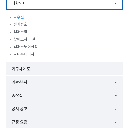
대학안내
교수진
전화번호
캠퍼스맵
찾아오시는 길
캠퍼스투어신청
교내홈페이지
기구체계도
기관·부서
총장실
공시·공고
규정·요람