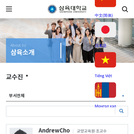
中文(简体)
About SU
日本語
삼육소개
교수진
Tiếng Việt
부서전체
Монгол хэл
AndrewCho
교양교육원·조교수