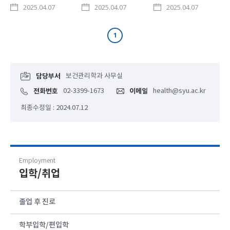
롯ㅇ손해보험
한국보건복지인재원
제약회사
2025.04.07
2025.04.07
2025.04.07
손해사정사
1
담당부서
보건관리학과 사무실
전화번호
02-3399-1673
이메일
health@syu.ac.kr
최종수정일 : 2024.07.12
Employment
입학/취업
졸업 후 진로
학부입학/편입학