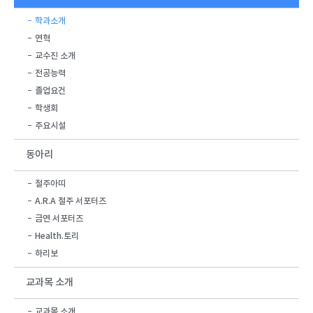
학과소개
연혁
교수진 소개
전공능력
졸업요건
학생회
주요시설
동아리
절주아띠
A.R.A 절주 서포터즈
금연 서포터즈
Health.토리
하리보
교과목 소개
교과목 소개