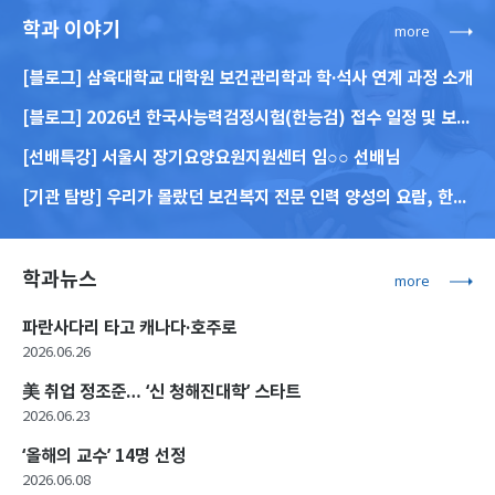
학과 이야기
more
[블로그] 삼육대학교 대학원 보건관리학과 학·석사 연계 과정 소개
[블로그] 2026년 한국사능력검정시험(한능검) 접수 일정 및 보건·공공분야 가산점 안내
[선배특강] 서울시 장기요양요원지원센터 임○○ 선배님
[기관 탐방] 우리가 몰랐던 보건복지 전문 인력 양성의 요람, 한국보건복지인재원 서울교육센터
학과뉴스
more
파란사다리 타고 캐나다·호주로
2026.06.26
美 취업 정조준… ‘신 청해진대학’ 스타트
2026.06.23
‘올해의 교수’ 14명 선정
2026.06.08