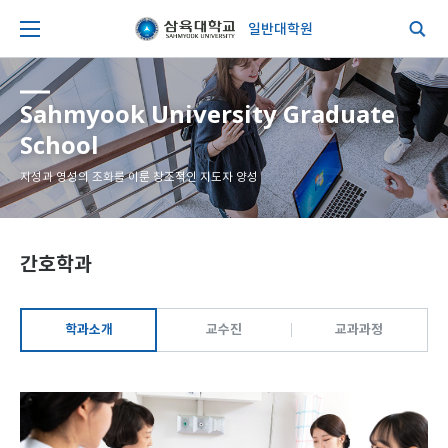
일반대학원
Sahmyook University Graduate
School
지성과 영성의 조화를 이룬 창조적인 지도자 양성
간호학과
학과소개
교수진
교과과정