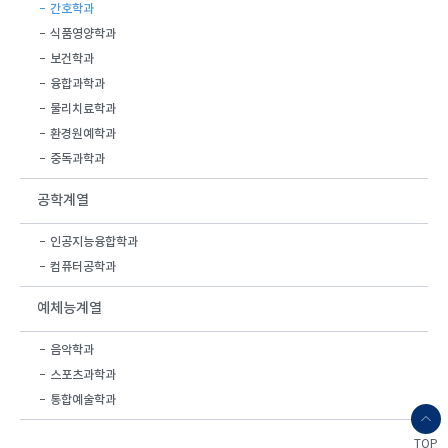
간호학과
식품영양학과
보건학과
융합과학과
물리치료학과
환경원예학과
중독과학과
공학계열
인공지능융합학과
컴퓨터공학과
예체능계열
음악학과
스포츠과학과
통합예술학과
TOP