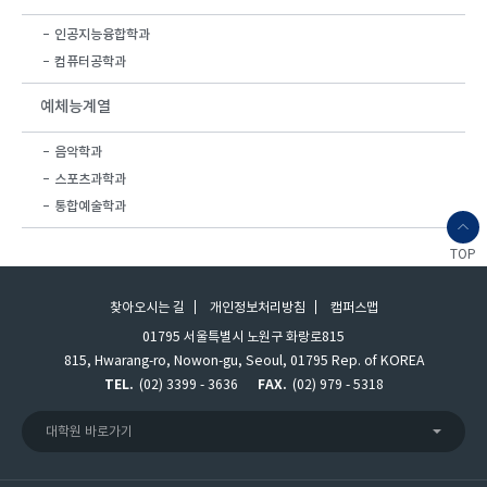
인공지능융합학과
컴퓨터공학과
예체능계열
음악학과
스포츠과학과
통합예술학과
TOP
찾아오시는 길
개인정보처리방침
캠퍼스맵
01795 서울특별시 노원구 화랑로815
815, Hwarang-ro, Nowon-gu, Seoul, 01795 Rep. of KOREA
TEL.
(02) 3399 - 3636
FAX.
(02) 979 - 5318
대학원 바로가기