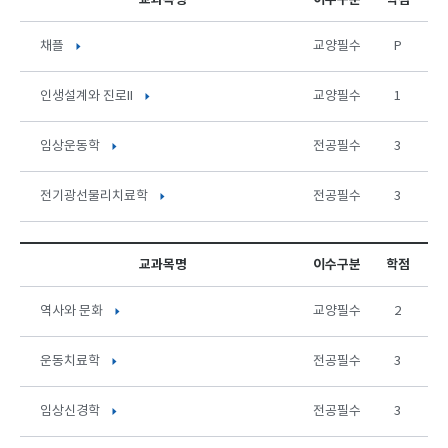
교과목명
이수구분
학점
채플
교양필수
P
인생설계와 진로II
교양필수
1
임상운동학
전공필수
3
전기광선물리치료학
전공필수
3
교과목명
이수구분
학점
역사와 문화
교양필수
2
운동치료학
전공필수
3
임상신경학
전공필수
3