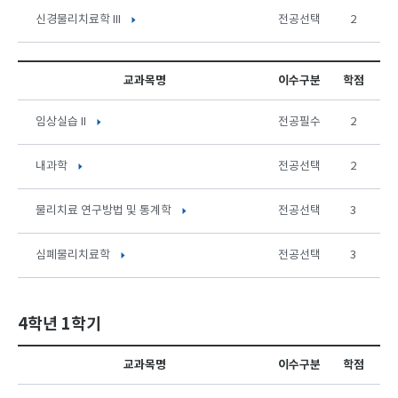
신경물리치료학 III
전공선택
2
교과목명
이수구분
학점
임상실습 II
전공필수
2
내과학
전공선택
2
물리치료 연구방법 및 통계학
전공선택
3
심폐물리치료학
전공선택
3
4학년 1학기
교과목명
이수구분
학점