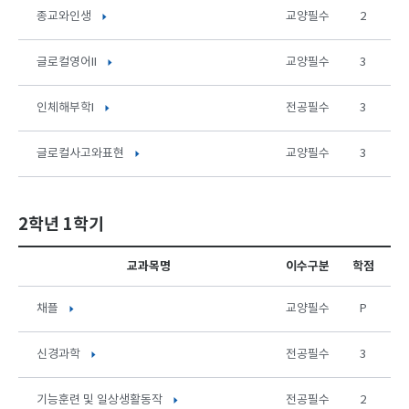
종교와인생
교양필수
2
글로컬영어II
교양필수
3
인체해부학I
전공필수
3
글로컬사고와표현
교양필수
3
2학년 1학기
교과목명
이수구분
학점
채플
교양필수
P
신경과학
전공필수
3
기능훈련 및 일상생활동작
전공필수
2