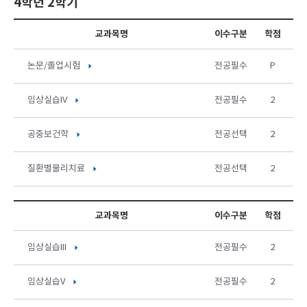
4학년 2학기
교과목명
이수구분
학점
논문/졸업시험
전공필수
P
임상실습IV
전공필수
2
공중보건학
전공선택
2
질환별물리치료
전공선택
2
교과목명
이수구분
학점
임상실습III
전공필수
2
임상실습V
전공필수
2