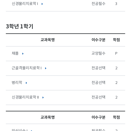
신경물리치료학 I
전공필수
3
3학년 1학기
교과목명
이수구분
학점
채플
교양필수
P
근골격물리치료학 I
전공선택
2
병리학
전공선택
2
신경물리치료학 II
전공선택
2
교과목명
이수구분
학점