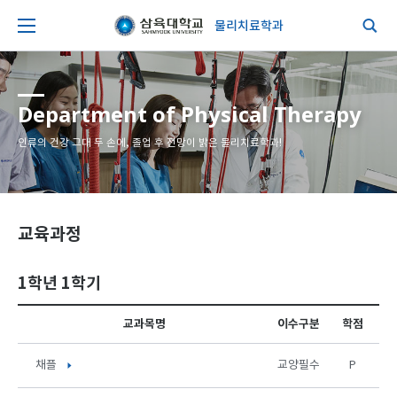
물리치료학과
Department of Physical Therapy
인류의 건강 그대 두 손에, 졸업 후 전망이 밝은 물리치료학과!
교육과정
1학년 1학기
교과목명
이수구분
학점
채플
교양필수
P