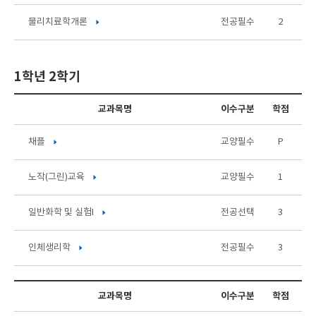
물리치료학개론
전공필수
2
1학년 2학기
교과목명
이수구분
학점
채플
교양필수
P
노작(그린)교육
교양필수
1
일반화학 및 실험I
전공선택
3
인체생리학
전공필수
3
교과목명
이수구분
학점