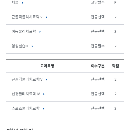
채플
교양필수
P
근골격물리치료학 V
전공선택
2
아동물리치료학
전공선택
3
임상실습III
전공필수
2
교과목명
이수구분
학점
근골격물리치료학IV
전공선택
2
신경물리치료학 IV
전공선택
2
스포츠물리치료학
전공선택
3