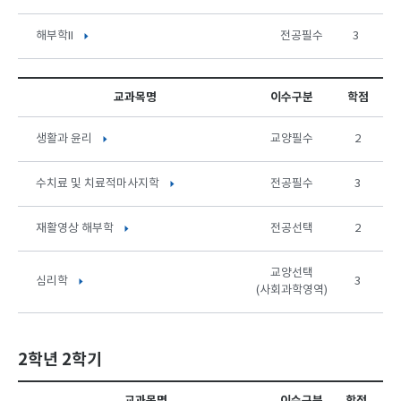
해부학II
전공필수
3
교과목명
이수구분
학점
생활과 윤리
교양필수
2
수치료 및 치료적마사지학
전공필수
3
재활영상 해부학
전공선택
2
교양선택
심리학
3
(사회과학영역)
2학년 2학기