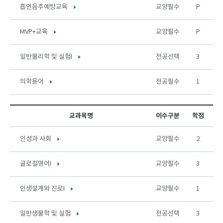
흡연음주예방교육
교양필수
P
MVP+교육
교양필수
P
일반물리학 및 실험I
전공선택
3
의학용어
전공필수
1
교과목명
이수구분
학점
인성과 사회
교양필수
2
글로컬영어I
교양필수
3
인생설계와 진로I
교양필수
1
일반생물학 및 실험
전공선택
3