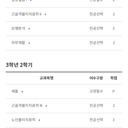
임상실습 I
전공필수
2
근골격물리치료학 II
전공선택
2
보행분석
전공선택
3
피부재활
전공선택
2
3학년 2학기
교과목명
이수구분
학점
채플
교양필수
P
근골격물리치료학 III
전공선택
2
노인물리치료학
전공선택
3