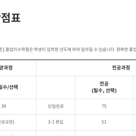
학점표
기준] 졸업이수학점은 학생이 입학한 년도에 따라 달라질 수 있습니다. 정확한 
양과정
전공과정
전공
필수/선택
(필수, 선택)
39
단일전공
75
인성교양)
3-1 편입
51