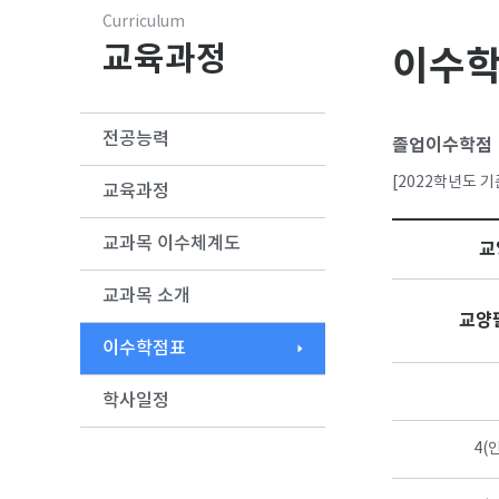
Curriculum
교육과정
이수
전공능력
졸업이수학점
[2022학년도 
교육과정
교과목 이수체계도
교
교과목 소개
교양
이수학점표
학사일정
4(