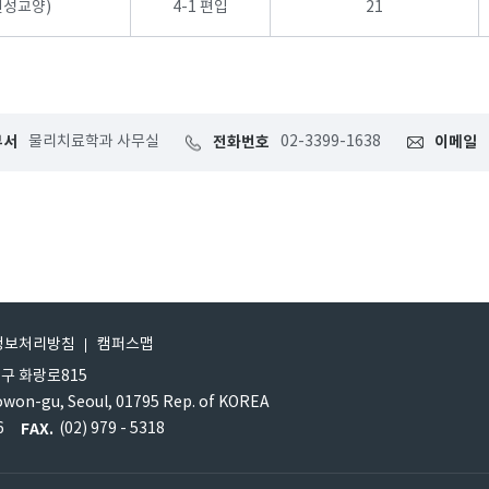
인성교양)
4-1 편입
21
부서
물리치료학과 사무실
전화번호
02-3399-1638
이메일
정보처리방침
캠퍼스맵
원구 화랑로815
owon-gu, Seoul, 01795 Rep. of KOREA
6
FAX.
(02) 979 - 5318