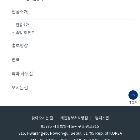
전공소개
전공소개
졸업 후 진로
홍보영상
연혁
학과 사무실
오시는길
TOP
찾아오시는 길
개인정보처리방침
캠퍼스맵
01795 서울특별시 노원구 화랑로815
815, Hwarang-ro, Nowon-gu, Seoul, 01795 Rep. of KOREA