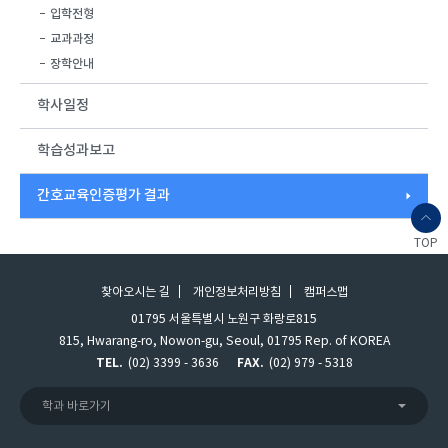
입학전형
교과과정
장학안내
학사일정
학습성과보고
간호교육인증평가 결과
TOP
찾아오시는 길
개인정보처리방침
캠퍼스맵
01795 서울특별시 노원구 화랑로815
815, Hwarang-ro, Nowon-gu, Seoul, 01795 Rep. of KOREA
TEL.
(02) 3399 - 3636
FAX.
(02) 979 - 5318
학과 바로가기