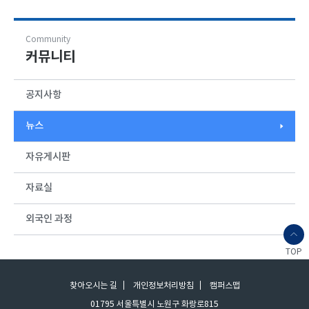
활성화하는 사..
Community
커뮤니티
공지사항
뉴스
자유게시판
자료실
외국인 과정
TOP
찾아오시는 길
개인정보처리방침
캠퍼스맵
01795 서울특별시 노원구 화랑로815