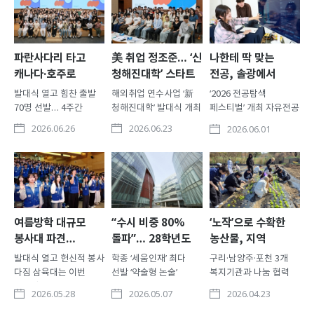
파란사다리 타고
美 취업 정조준… ‘신
나한테 딱 맞는
캐나다·호주로
청해진대학’ 스타트
전공, 솔광에서
찾았다
발대식 열고 힘찬 출발
해외취업 연수사업 ‘新
‘2026 전공탐색
70명 선발… 4주간
청해진대학’ 발대식 개최
페스티벌’ 개최 자유전공
어학연수·진로탐색·
삼육대 대학일자리본부
·다전공 맞춤형 전공탐색
2026.06.26
2026.06.23
2026.06.01
문화체험 삼육대가
(본부장 서경현)는 지난
지원 20개 학과 참여…
대학생 70명을 선발해
16일 교내 국제교육관
1천명 몰려 높은 관심
4주간 캐나다, 호주
장근청홀에서
삼육대 교무처(처장
대학에 파견한다.
해외취업연수사업 ‘신
정태석) 학사지원팀은
삼육대는 지난 24일
(新)청해진대학’(구 K-
지난 5월 27일 교내
교내 요한관
Move 스쿨) 발대식 및
솔로몬광장에서 ‘2026
홍명기홀에서 ‘2026년
오리엔테이션을
전공탐색 페스티벌’을
여름방학 대규모
“수시 비중 80%
‘노작’으로 수확한
파란사다리 사업
개최했다. 이날 행사에는
성황리에 개최했다. 이번
봉사대 파견…
돌파”… 28학년도
농산물, 지역
발대식’을 개최했다.
서류와 면접 전형을 거쳐
행사는 자유전공학부
국내외 18팀 241명
신입학 기본계획
취약계층에 나눈다
발대식 열고 헌신적 봉사
학종 ‘세움인재’ 최다
구리·남양주·포천 3개
교육부와
최종 선발된 연수생
학생들의 전공 선택을
발표
다짐 삼육대는 이번
선발 ‘약술형 논술’
복지기관과 나눔 협력
한국장학재단이
38명이 참석해 성공적..
지원하고, 복수..
여름방학 동안 국내외에
251명 모집… 약학과
MOU 개교 때부터
지원하는 ‘파란사다리
2026.05.28
2026.05.07
2026.04.23
총 241명 규모의 하계
논술 유지 삼육대는 현재
이어온 노작교육… ESG
사업’은 경제적·사회..