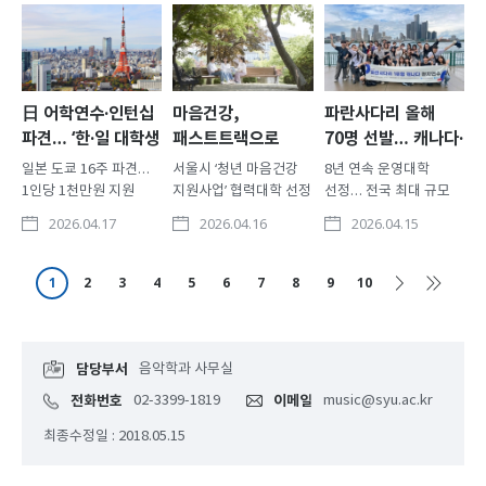
봉사대를 파견한다. 매
고등학교 2학년
기반으로 고도화 우리
방학마다 대규모
학생들에게 적용되는
대학 학우들이 교양필수
봉사대를 파견해 온
‘2028학년도 신입학
과목인 ‘노작교육
삼육대는 학생들이
기본계획(입학전형
(그린교육)’을 통해 땀
글로벌 시민으로
시행계획)’을 발표했다.
흘려 직접 수확한
성장하고 나눔과 봉사의
약학과,
농산물을 지역사회
日 어학연수·인턴십
마음건강,
파란사다리 올해
가치를 실천하도록
인공지능융합학부,
취약계층과 나눈다.
파견… ‘한·일 대학생
패스트트랙으로
70명 선발… 캐나다·
지원하고 있다. 이번
창의융합자유전공학부
삼육대는 지난 17일
연수사업’ 3년 연속
챙기세요
호주 간다
일본 도쿄 16주 파견…
서울시 ‘청년 마음건강
8년 연속 운영대학
하계 봉사대는 베트남,
등 26개 모집단위(학과)
교내 백주년기념관
선정
1인당 1천만원 지원
지원사업’ 협력대학 선정
선정… 전국 최대 규모
튀르키예, 대만, 몽골,
에서 수시모집 1065명
소회의실에서
삼육대는 교육부와
위기 청년 조기 발굴…
파견 “파란사다리
동티모르 등 해외 ..
(정원외 포함..
구리시종합사회복지관,
2026.04.17
2026.04.16
2026.04.15
한국장학재단이
복잡한 절차 없이
연수를 통해 영어 실력뿐
남..
주관하는 ‘2026년 한·일
패스트트랙 연계 1대1
아니라 세상을 바라보는
대학생 연수사업’
심리상담, 취업·진로 등
시야, 자신감, 그리고
1
2
3
4
5
6
7
8
9
10
참여대학으로 3년 연속
밀착형 사후관리 지원
새로운 도전에 대한
선정됐다. 이 사업은
삼육대는 2026년
용기를 얻었습니다.
국내 대학생에게 일본
서울시 청년 마음건강
앞으로 이 경험을 발판
현지 어학연수,
지원사업 협력대학에
삼아 더 넓은 세계로
담당부서
음악학과 사무실
현장학습(인턴십),
신규 선정됐다. 우울과
나아가고 싶습니다.” ─
전화번호
02-3399-1819
이메일
music@syu.ac.kr
문화생활 기회를 제공해
불안 등 정서적 어려움을
지난해 파란사다리
글로벌 역량을
겪는 대학생들이 적기에
캐나다 연수 참가자 권
최종수정일 : 2018.05.15
강화하고, 양국
전..
○○ 학우 삼육대는
미래세대 교류를
교육부와 한국장학..