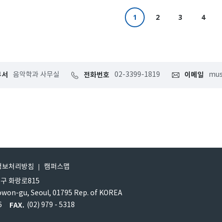
1
2
3
4
부서
음악학과 사무실
전화번호
02-3399-1819
이메일
mus
정보처리방침
캠퍼스맵
원구 화랑로815
owon-gu, Seoul, 01795 Rep. of KOREA
6
FAX.
(02) 979 - 5318