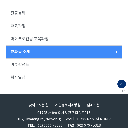
전공능력
교육과정
마이크로전공 교육과정
교과목 소개
이수학점표
학사일정
TOP
찾아오시는 길
개인정보처리방침
캠퍼스맵
01795 서울특별시 노원구 화랑로815
815, Hwarang-ro, Nowon-gu, Seoul, 01795 Rep. of KOREA
TEL.
(02) 3399 - 3636
FAX.
(02) 979 - 5318