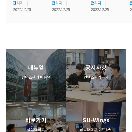
관리자
관리자
관리자
2022.12.25
2022.12.25
2022.12.25
2
매뉴얼
공지사항
컨텐츠관리 매뉴얼
컨텐츠관리공지
+
+
바로가기
SU-Wings
삼육대학교
삼육대학교 인트라넷