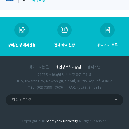
bp*
예약확정
장비/신청 예약신청
전체 예약 현황
주요 기기 목록
찾아오시는 길
개인정보처리방침
캠퍼스맵
01795 서울특별시 노원구 화랑로815
815, Hwarang-ro, Nowon-gu, Seoul, 01795 Rep. of KOREA
TEL.
(02) 3399 - 3636
FAX.
(02) 979 - 5318
학과 바로가기
Copyright 2018
All right Reserved.
Sahmyook University