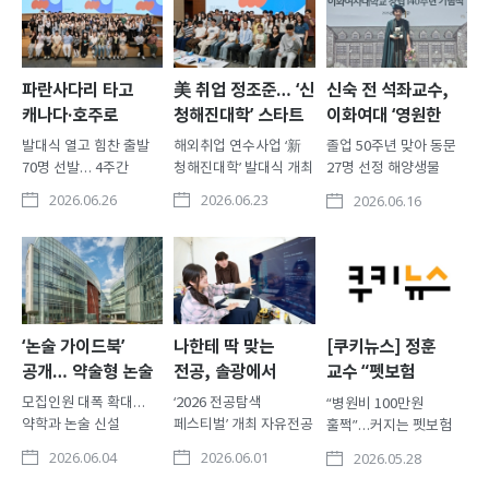
파란사다리 타고
美 취업 정조준… ‘신
신숙 전 석좌교수,
캐나다·호주로
청해진대학’ 스타트
이화여대 ‘영원한
이화인’ 추대
발대식 열고 힘찬 출발
해외취업 연수사업 ‘新
졸업 50주년 맞아 동문
70명 선발… 4주간
청해진대학’ 발대식 개최
27명 선정 해양생물
어학연수·진로탐색·
삼육대 대학일자리본부
다양성 연구 공헌 신숙
2026.06.26
2026.06.23
2026.06.16
문화체험 삼육대가
(본부장 서경현)는 지난
전 동물자원과학과
대학생 70명을 선발해
16일 교내 국제교육관
석좌교수가 이화여대
4주간 캐나다, 호주
장근청홀에서
총동창회가 선정하는
대학에 파견한다.
해외취업연수사업 ‘신
‘영원한 이화인’으로
삼육대는 지난 24일
(新)청해진대학’(구 K-
추대됐다. 이화여대
교내 요한관
Move 스쿨) 발대식 및
총동창회는 매년
홍명기홀에서 ‘2026년
오리엔테이션을
창립기념식과 함께
‘논술 가이드북’
나한테 딱 맞는
[쿠키뉴스] 정훈
파란사다리 사업
개최했다. 이날 행사에는
열리는 ‘동창의 날’
공개… 약술형 논술
전공, 솔광에서
교수 “펫보험
발대식’을 개최했다.
서류와 면접 전형을 거쳐
행사에서 졸업 50주년을
전략은?
찾았다
활성화… ‘개체식별’
모집인원 대폭 확대…
‘2026 전공탐색
“병원비 100만원
교육부와
최종 선발된 연수생
맞은 동문을 대표해 이화
정비가 우선”
약학과 논술 신설
페스티벌’ 개최 자유전공
훌쩍”…커지는 펫보험
한국장학재단이
38명이 참석해 성공적..
정신을 실천하고 타의
삼육대가 2027학년도
·다전공 맞춤형 전공탐색
시장 동물자원과학과
지원하는 ‘파란사다리
모범을 보인 이들..
2026.06.04
2026.06.01
2026.05.28
수시모집에서 ‘약술형
지원 20개 학과 참여…
정훈 교수는 최근
사업’은 경제적·사회..