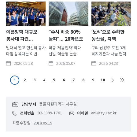
논술’을 시행하는
1천명 몰려 높은 관심
급성장하고 있는 펫보험
가운데, 전형의 주요
삼육대 교무처(처장
시장의 활성화 방안과
내용과 대비 전략을 담은
정태석) 학사지원팀은
관련해 “소비자가
‘2027학년도 논술
지난 5월 27일 교내
체감할 수 있는 양질의
가이드북’을 입학
솔로몬광장에서 ‘2026
상품이 출시되려면
홈페이지를 통해
전공탐색 페스티벌’을
반려동물의 ‘개체 식별’
여름방학 대규모
“수시 비중 80%
‘노작’으로 수확한
공개했다. 이번
성황리에 개최했다. 이번
체계 정비가 선행돼야
봉사대 파견…
돌파”… 28학년도
농산물, 지역
가이드북은 삼육대
행사는 자유전공학부
한다”고 지적했다. 지난
국내외 18팀 241명
신입학 기본계획
취약계층에 나눈다
발대식 열고 헌신적 봉사
학종 ‘세움인재’ 최다
구리·남양주·포천 3개
논술우수자전형의
학생들의 전공 선택을
14일 쿠키뉴스가 보도한
발표
다짐 삼육대는 이번
선발 ‘약술형 논술’
복지기관과 나눔 협력
모집단위와 모집인원,
지원하고, 복수..
‘”병원비 ..
여름방학 동안 국내외에
251명 모집… 약학과
MOU 개교 때부터
논술고사 특징 등
2026.05.28
2026.05.07
2026.04.23
총 241명 규모의 하계
논술 유지 삼육대는 현재
이어온 노작교육… ESG
전반적인 전형 ..
봉사대를 파견한다. 매
고등학교 2학년
기반으로 고도화 우리
방학마다 대규모
학생들에게 적용되는
대학 학우들이 교양필수
1
2
3
4
5
6
7
8
9
10
봉사대를 파견해 온
‘2028학년도 신입학
과목인 ‘노작교육
삼육대는 학생들이
기본계획(입학전형
(그린교육)’을 통해 땀
글로벌 시민으로
시행계획)’을 발표했다.
흘려 직접 수확한
성장하고 나눔과 봉사의
약학과,
농산물을 지역사회
담당부서
동물자원과학과 사무실
가치를 실천하도록
인공지능융합학부,
취약계층과 나눈다.
전화번호
02-3399-1761
이메일
ani@syu.ac.kr
지원하고 있다. 이번
창의융합자유전공학부
삼육대는 지난 17일
하계 봉사대는 베트남,
등 26개 모집단위(학과)
교내 백주년기념관
최종수정일 : 2018.05.15
튀르키예, 대만, 몽골,
에서 수시모집 1065명
소회의실에서
동티모르 등 해외 ..
(정원외 포함..
구리시종합사회복지관,