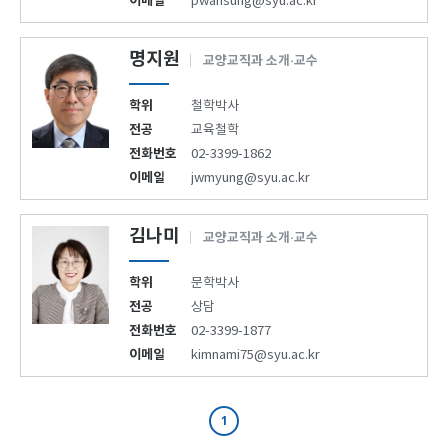
이메일
pwansung@syu.ac.kr
명지원
교양교직과 소개·교수
학위
철학박사
전공
교육철학
전화번호
02-3399-1862
이메일
jwmyung@syu.ac.kr
김나미
교양교직과 소개·교수
학위
문학박사
전공
상담
전화번호
02-3399-1877
이메일
kimnami75@syu.ac.kr
1