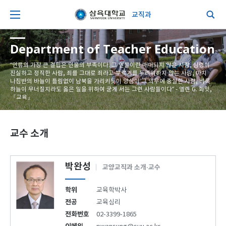
교직과
Department of Teacher Education
“인류의 가장 큰 결핍은 인물의 부족이다. 그 인물이란 매매되지 않은 사람, 심령이
진실하고 정직한 사람, 죄를 그대로 죄라고 부르기를 두려워하지 않는 사람, 마치
나침반의 바늘이 틀림없이 남북을 가리키듯이 양심이 그 의무에 충실한 사람, 비록
하늘이 무너질지라도 옳은 일을 위하여 굳게 서는 그런 사람들이다” - 엘렌 G. 화잇,
『교육』
교수 소개
박완성
교양교직과 소개·교수
학위
교육학박사
전공
교육심리
전화번호
02-3399-1865