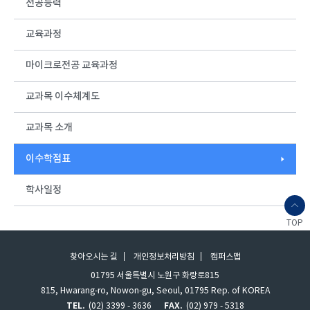
전공능력
교육과정
마이크로전공 교육과정
교과목 이수체계도
교과목 소개
이수학점표
학사일정
TOP
찾아오시는 길
개인정보처리방침
캠퍼스맵
01795 서울특별시 노원구 화랑로815
815, Hwarang-ro, Nowon-gu, Seoul, 01795 Rep. of KOREA
TEL.
(02) 3399 - 3636
FAX.
(02) 979 - 5318