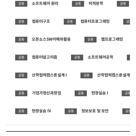
소프트웨어 원리
미적분학
공통
공통
공통
컴퓨터구조
컴퓨터프로그래밍
공통
공통
공통
오픈소스SW이해와활용
웹프로그래밍
공통
공통
컴퓨터알고리즘
소프트웨어공학
공통
공통
공통
산학협력캡스톤설계 I
산학협력캡스톤설계 II
공통
공통
기업가정신과창업
현장실습 I
공통
공통
공통
현장실습 IV
정보보호 및 보안
공통
공통
공통