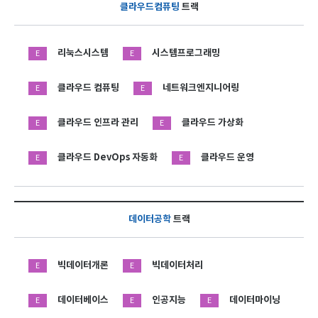
클라우드컴퓨팅
트랙
리눅스시스템
시스템프로그래밍
E
E
클라우드 컴퓨팅
네트워크엔지니어링
E
E
클라우드 인프라 관리
클라우드 가상화
E
E
클라우드 DevOps 자동화
클라우드 운영
E
E
데이터공학
트랙
빅데이터개론
빅데이터처리
E
E
데이터베이스
인공지능
데이터마이닝
E
E
E