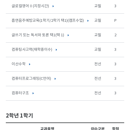
글로컬영어Ⅱ(지정시간)
교필
3
흡연음주예방교육(1학기/2학기 택1)(캠프수업)
교필
P
글쓰기 또는 독서와 토론 택1(택 1)
교필
2
컴퓨팅사고력(재학중이수)
교필
3
이산수학
전선
3
컴퓨터프로그래밍(C언어)
전선
3
컴퓨터구조
전선
3
2학년 1학기
교과목명
이수구분
학점