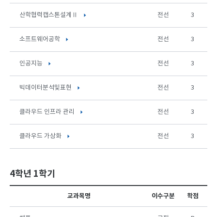
산학협력캡스톤설계Ⅱ
전선
3
소프트웨어공학
전선
3
인공지능
전선
3
빅데이터분석및표현
전선
3
클라우드 인프라 관리
전선
3
클라우드 가상화
전선
3
4학년 1학기
교과목명
이수구분
학점