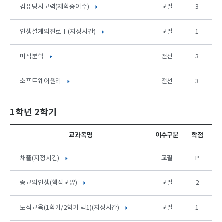
컴퓨팅사고력(재학중이수)
교필
3
인생설계와진로Ⅰ(지정시간)
교필
1
미적분학
전선
3
소프트웨어원리
전선
3
1학년 2학기
교과목명
이수구분
학점
채플(지정시간)
교필
P
종교와인생(핵심교양)
교필
2
노작교육(1학기/2학기 택1)(지정시간)
교필
1