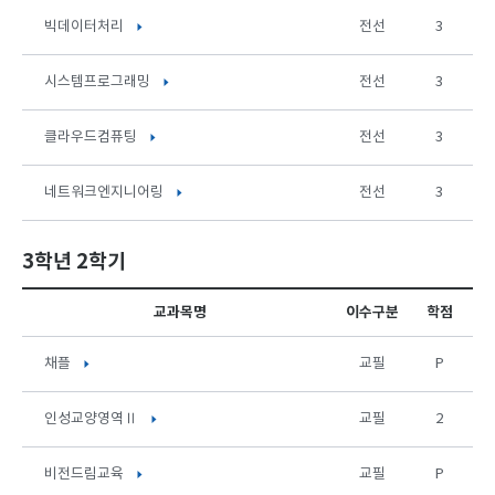
빅데이터처리
전선
3
시스템프로그래밍
전선
3
클라우드컴퓨팅
전선
3
네트워크엔지니어링
전선
3
3학년 2학기
교과목명
이수구분
학점
채플
교필
P
인성교양영역Ⅱ
교필
2
비전드림교육
교필
P