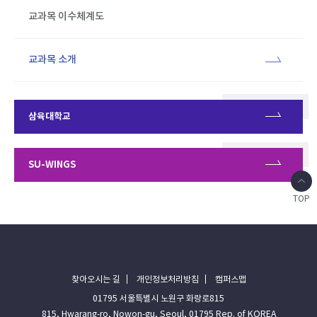
교과목 이수체계도
교과목 소개
삼육대학교
SU-WINGS
TOP
찾아오시는 길
개인정보처리방침
캠퍼스맵
01795 서울특별시 노원구 화랑로815
815, Hwarang-ro, Nowon-gu, Seoul, 01795 Rep. of KOREA