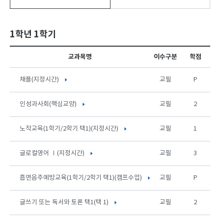
1학년 1학기
교과목명
이수구분
학점
채플(지정시간)
교필
P
인성과사회(핵심교양)
교필
2
노작교육(1학기/2학기 택1)(지정시간)
교필
1
글로컬영어 Ⅰ(지정시간)
교필
3
흡연음주예방교육(1학기/2학기 택1)(캠프수업)
교필
P
글쓰기 또는 독서와 토론 택1(택 1)
교필
2