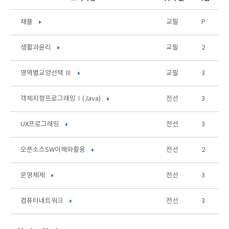
채플
교필
P
생활과윤리
교필
2
영역별교양선택 Ⅲ
교필
3
객체지향프로그래밍Ⅰ(Java)
전선
3
UX프로그래밍
전선
3
오픈소스SW이해와활용
전선
2
운영체제
전선
3
컴퓨터네트워크
전선
3