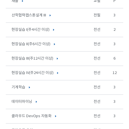
채플
교필
P
산학협력캡스톤설계 III
전필
3
현장실습 I(주4시간 이상)
전선
2
현장실습 II(주6시간 이상)
전선
3
현장실습 III(주12시간 이상)
전선
6
현장실습 IV(주24시간 이상)
전선
12
기계학습
전선
3
데이터마이닝
전선
3
클라우드 DevOps 자동화
전선
3