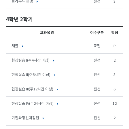
클라우드 운영
전선
3
4학년 2학기
교과목명
이수구분
학점
채플
교필
P
현장실습 I(주4시간 이상)
전선
2
현장실습 II(주6시간 이상)
전선
3
현장실습 III(주12시간 이상)
전선
6
현장실습 IV(주24시간 이상)
전선
12
기업과정신과창업
전선
2