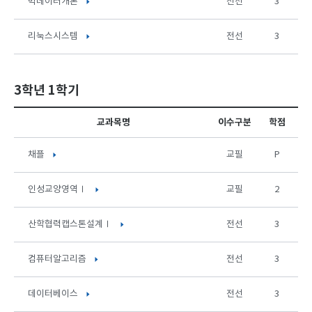
빅데이터개론
전선
3
리눅스시스템
전선
3
3학년 1학기
교과목명
이수구분
학점
채플
교필
P
인성교양영역Ⅰ
교필
2
산학협력캡스톤설계Ⅰ
전선
3
컴퓨터알고리즘
전선
3
데이터베이스
전선
3