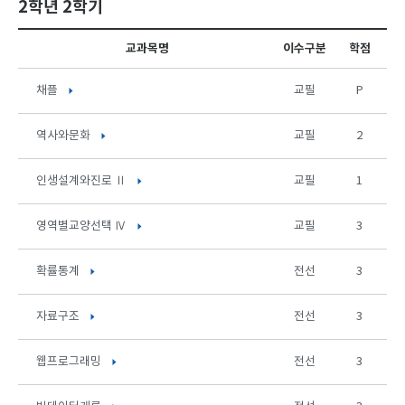
2학년 2학기
교과목명
이수구분
학점
채플
교필
P
역사와문화
교필
2
인생설계와진로 Ⅱ
교필
1
영역별교양선택 Ⅳ
교필
3
확률통계
전선
3
자료구조
전선
3
웹프로그래밍
전선
3