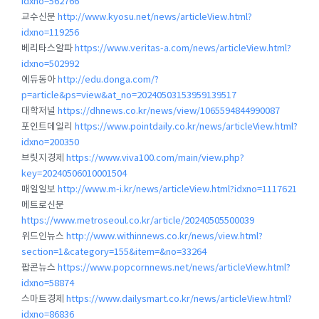
idxno=562766
교수신문
http://www.kyosu.net/news/articleView.html?
idxno=119256
베리타스알파
https://www.veritas-a.com/news/articleView.html?
idxno=502992
에듀동아
http://edu.donga.com/?
p=article&ps=view&at_no=20240503153959139517
대학저널
https://dhnews.co.kr/news/view/1065594844990087
포인트데일리
https://www.pointdaily.co.kr/news/articleView.html?
idxno=200350
브릿지경제
https://www.viva100.com/main/view.php?
key=20240506010001504
매일일보
http://www.m-i.kr/news/articleView.html?idxno=1117621
메트로신문
https://www.metroseoul.co.kr/article/20240505500039
위드인뉴스
http://www.withinnews.co.kr/news/view.html?
section=1&category=155&item=&no=33264
팝콘뉴스
https://www.popcornnews.net/news/articleView.html?
idxno=58874
스마트경제
https://www.dailysmart.co.kr/news/articleView.html?
idxno=86836