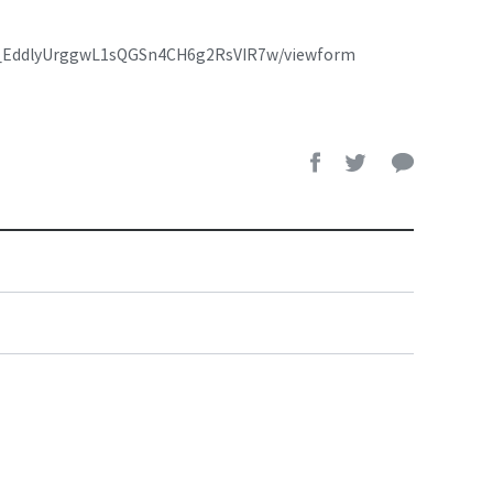
UI_EddlyUrggwL1sQGSn4CH6g2RsVIR7w/viewform