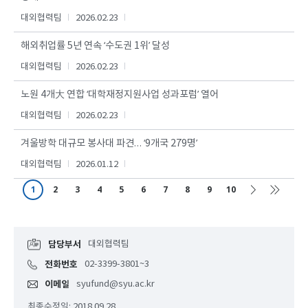
대외협력팀
2026.02.23
해외취업률 5년 연속 ‘수도권 1위’ 달성
대외협력팀
2026.02.23
노원 4개大 연합 ‘대학재정지원사업 성과포럼’ 열어
대외협력팀
2026.02.23
겨울방학 대규모 봉사대 파견… ‘9개국 279명’
대외협력팀
2026.01.12
1
2
3
4
5
6
7
8
9
10
담당부서
대외협력팀
전화번호
02-3399-3801~3
이메일
syufund@syu.ac.kr
최종수정일: 2018.09.28