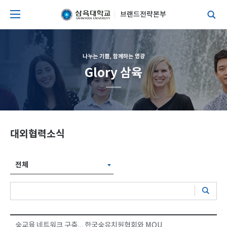
브랜드전략본부
나누는 기쁨, 함께하는 영광
Glory 삼육
대외협력소식
전체
숲교육 네트워크 구축… 한국숲유치원협회와 MOU