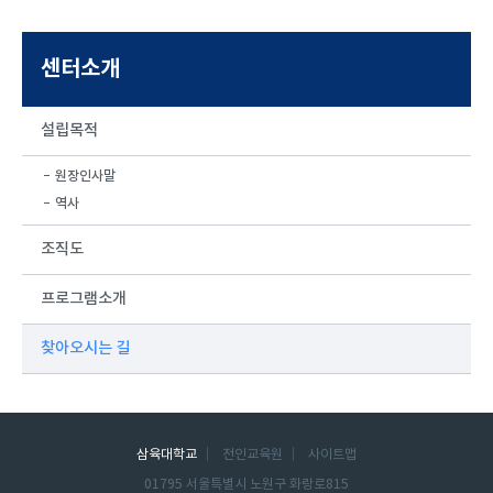
센터소개
설립목적
원장인사말
역사
조직도
프로그램소개
찾아오시는 길
삼육대학교
전인교육원
사이트맵
01795 서울특별시 노원구 화랑로815