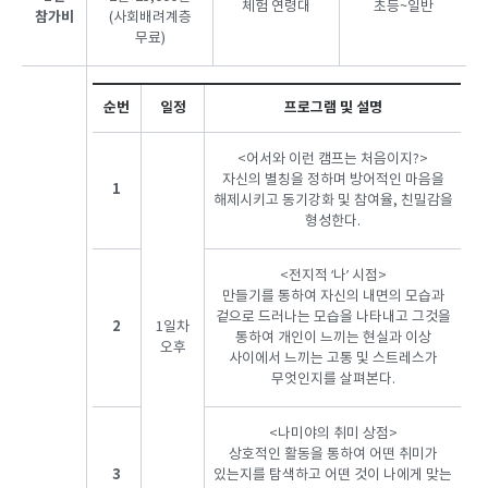
체험 연령대
초등~일반
참가비
(사회배려계층
무료)
순번
일정
프로그램 및 설명
<어서와 이런 캠프는 처음이지?>
자신의 별칭을 정하며 방어적인 마음을
1
해제시키고 동기강화 및 참여율, 친밀감을
형성한다.
<전지적 ‘나’ 시점>
만들기를 통하여 자신의 내면의 모습과
겉으로 드러나는 모습을 나타내고 그것을
2
1일차
통하여 개인이 느끼는 현실과 이상
오후
사이에서 느끼는 고통 및 스트레스가
무엇인지를 살펴본다.
<나미야의 취미 상점>
상호적인 활동을 통하여 어떤 취미가
3
있는지를 탐색하고 어떤 것이 나에게 맞는