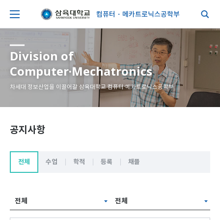
컴퓨터・메카트로닉스공학부
Division of
Computer·Mechatronics
차세대 정보산업을 이끌어갈 삼육대학교 컴퓨터·메카트로닉스공학부
공지사항
전체
수업
학적
등록
채플
전체
전체