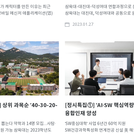
가 캐릭터를 만든 이유는 최근
삼육대-대진대-덕성여대 연합과정으로 
모바일 메신저 애플리케이션(앱)
삼육대는 대진대, 덕성여대와 공동으로 
K) 채팅창에 못 보던 이모티콘이
‘2022년 해외취업연수사업(K-Move스쿨
2023.01.27
쏠린다. 스미스학부대학 겸
대학연합과정’을 성황리에 마무리했다. 3
부 박민수 교수와
78명의 학생들은 한 학기 동안 600시간
오하은(이하 19학번), 김민경
집중 연수과정을 수료했으며, 지난 12월
한 것으로, 캐릭터 이름..
매칭을 시작해 현재까지 ..
상위 과목순 ’40-30-20-
[정시특집①] ‘AI·SW 핵심역량
융합인재 양성
 뽑는다 약학과 14명 모집…사탐·
‘SW중심대학’ 사업 6년간 60억 지원
원 가능 삼육대는 2023학년도
SW건강과학특성화 연계전공 신설 美 