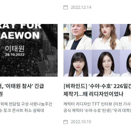
에서 총 379명을 선발한다. 수시·
프로그램 ‘K-Move스쿨’ 수료생 76명 미
2022.12.14
체 모집인원의 31.1% 비중이다.
기업 취업 성과 장학금 지급액 2년 연속 ‘
부 권고안인 ‘정시 30%룰’을
삼육대가 4차 산업혁명과 AI(인공지능)
집 미등록 인원 발생 시 인원이
선도할 ‘SW(소프트웨어) 중심대학’으로 
삼육대는 지난해 5..
 ‘이태원 참사’ 긴급
[비하인드] ‘수야·수호’ 226
원
제작기…왜 리디자인이었나
 위해 전담팀 구성 사랑나눔주간
캐릭터 리디자인 TFT 인터뷰 (이전 기
수 토크 콘서트 취소 삼육대
공식 캐릭터 ‘수야·수호’ 탄생) “우리 대
장 박종환)는 29일 밤
공식 캐릭터를 찾습니다!” 지난 3월, 삼
2022.10.10
한 압사 참사로 심리적 고통을 받는
대학의 정체성을 담은 캐릭터를 발굴해,
을 위해 전담팀을 꾸리고 ‘긴급
효용을 높이고 구성원 간 소통을 강화하