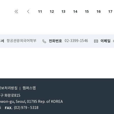
’를 실시한다. 상담 지원 대상은 △
목적으로 ‘캐릭터 디자인 공모전’을 개최
격·발견·사..
개별 부서에서 캐..
11
12
13
14
15
16
17
부서
항공관광외국어학부
전화번호
02-3399-1546
이메일
정보처리방침
캠퍼스맵
원구 화랑로815
owon-gu, Seoul, 01795 Rep. of KOREA
6
FAX.
(02) 979 - 5318