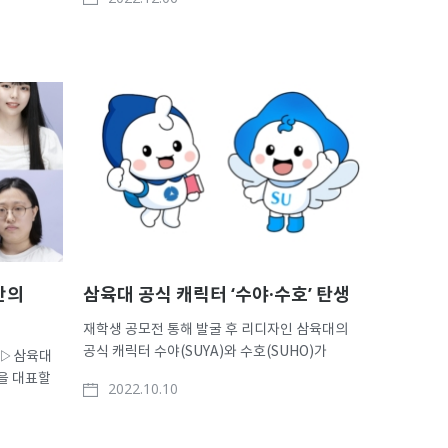
국외봉사대를 파견한다. 삼육대가 이처럼 대규모로
국 현지
국외봉사대를 파견하는 것은 코로나19 이후 3년 반
수도권 1위’
만이다. 삼육대는 5일 교내 요한관 홍명기홀에서
 시대를
‘2022년 동계 글..
거듭난다.
일간의
삼육대 공식 캐릭터 ‘수야·수호’ 탄생
재학생 공모전 통해 발굴 후 리디자인 삼육대의
공식 캐릭터 수야(SUYA)와 수호(SUHO)가
사▷삼육대
탄생했다. 각각 1학년 신입생과 2학년, 3·4학년
학을 대표할
2022.10.10
선배 및 동문을 상징하는 캐릭터로, 재학생들과
육대는
함께 캠퍼스 생활을 누리며 폭넓은 활동을 펼칠
 홍보
예정이다. 삼육대는 개교 116주년을 맞아 공식
기 위한