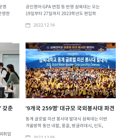
운영
공인영어·GPA·면접 등 반영 삼육대는 오는
운영한
19일부터 27일까지 2023학년도 편입학
)
원서접수를 실시한다. 모집인원은 △일반편입
2022.12.16
개 대학
147명 △학사편입 23명 △농어촌 3명 △특성화고
 이상의
1명 △RN/BSN 40명 △의료인력 및
부터 구직
유치원교사양성 15명 등 총 229명이다. 일반편입
지원자격은 ‘국내 4년제 이상 정규 대학..
’ 갖춘
‘9개국 259명’ 대규모 국외봉사대 파견
동계 글로벌 미션 봉사대 발대식 삼육대는 이번
겨울방학 동안 네팔, 몽골, 방글라데시, 인도,
캄보디아 등 9개국에 20개팀 259명이 참여하는
해외취업
2022.12.06