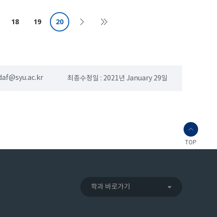
캐릭터 수야, 수호를 개발하..
했다. 그간
18
19
20
daf@syu.ac.kr
최종수정일 : 2021년 January 29일
TOP
학과 바로가기