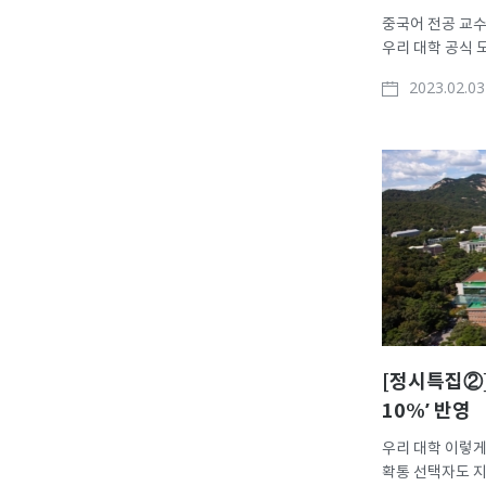
중국어 전공 교수
우리 대학 공식 
수톡(SU-TAL
2023.02.03
등장해 관심이 
항공관광외국어학
아트앤디자인학과 
학생이 함께 개발
[정시특집②] 
10%’ 반영
우리 대학 이렇게
확통 선택자도 지