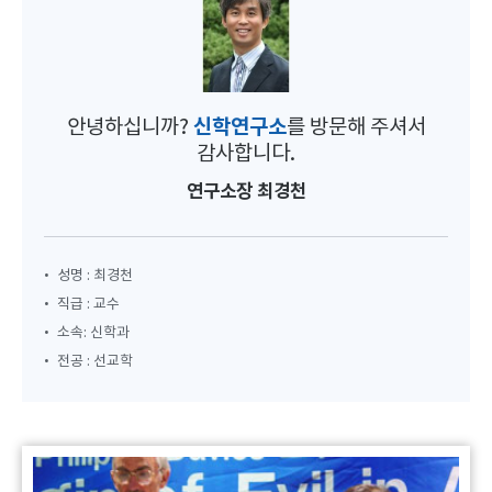
신학연구소
안녕하십니까?
를 방문해 주셔서
감사합니다.
연구소장 최경천
•
성명 : 최경천
•
직급 : 교수
•
소속: 신학과
•
전공 : 선교학