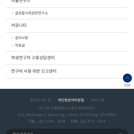
자율연구소
글로컬사회공헌연구소
커뮤니티
공지사항
자료실
학생연구자 고충상담센터
연구비 사용 위반 신고센터
TOP
찾아오시는 길
개인정보처리방침
캠퍼스맵
01795 서울특별시 노원구 화랑로815
815, Hwarang-ro, Nowon-gu, Seoul, 01795 Rep. of KOREA
TEL.
(02) 3399 - 3636
FAX.
(02) 979 - 5318