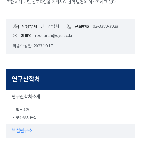
또한 세미나 및 심포지엄을 개최하여 신학 발전에 이바지하고 있다.
담당부서
연구산학처
전화번호
02-3399-3928
이메일
research@syu.ac.kr
최종수정일: 2023.10.17
연구산학처
연구산학처소개
업무소개
찾아오시는길
부설연구소