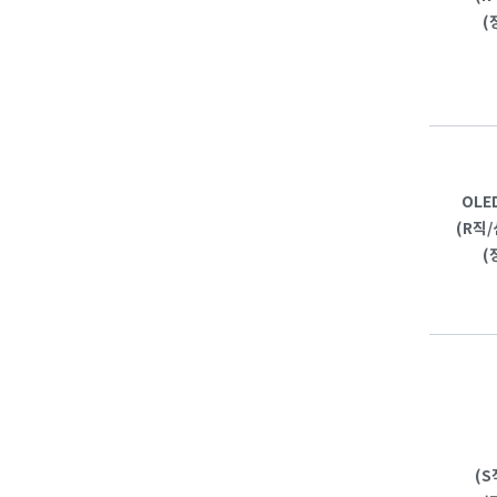
(
OL
(R직/
(
(S