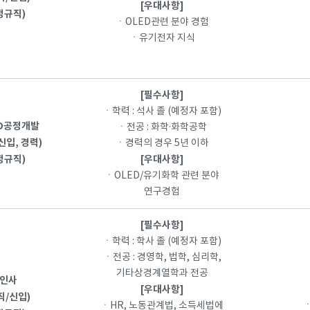
[우대사항]
정규직)
ㆍOLED관련 분야 경험
ㆍ유기전자 지식
[필수사항]
ㆍ학력 : 석사 졸 (예정자 포함)
ED공정개발
ㆍ전공 : 화학·화학공학
신입, 경력)
ㆍ경력의 경우 5년 이하
정규직)
[우대사항]
ㆍOLED/유기화학 관련 분야
연구경험
[필수사항]
ㆍ학력 : 학사 졸 (예정자 포함)
ㆍ전공 : 경영학, 법학, 심리학,
기타상경계열학과 전공
인사
[우대사항]
직/신입)
ㆍHR, 노동관계법, 소득세법에