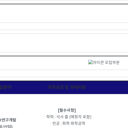
모집부문
집분야
자격요건 및 우대사항
[필수사항]
ㆍ학력 : 석사 졸 (예정자 포함)
ED연구개발
ㆍ전공 : 화학·화학공학
직/신입)