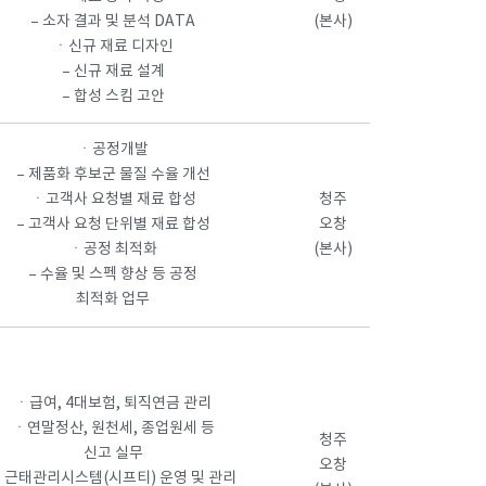
– 소자 결과 및 분석 DATA
(본사)
ㆍ신규 재료 디자인
– 신규 재료 설계
– 합성 스킴 고안
ㆍ공정개발
– 제품화 후보군 물질 수율 개선
ㆍ고객사 요청별 재료 합성
청주
– 고객사 요청 단위별 재료 합성
오창
ㆍ공정 최적화
(본사)
– 수율 및 스펙 향상 등 공정
최적화 업무
ㆍ급여, 4대보험, 퇴직연금 관리
ㆍ연말정산, 원천세, 종업원세 등
청주
신고 실무
오창
ㆍ근태관리시스템(시프티) 운영 및 관리