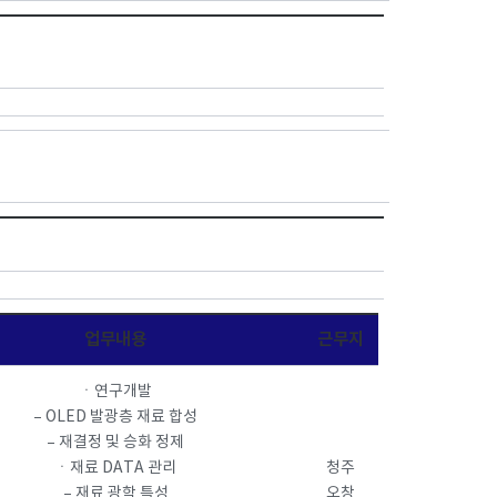
업무내용
근무지
ㆍ연구개발
– OLED 발광층 재료 합성
– 재결정 및 승화 정제
ㆍ재료 DATA 관리
청주
– 재료 광학 특성
오창