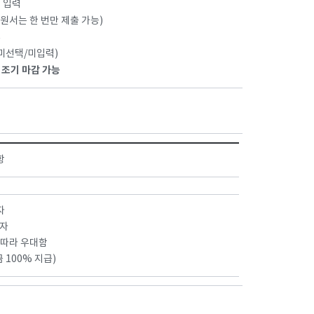
택 입력
원서는 한 번만 제출 가능)
우
 미선택/미입력)
 조기 마감 가능
항
자
 자
 따라 우대함
 100% 지급)