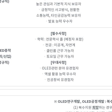
정규직)
높은 관심과 기본적 지식 보유자
ㆍ긍정적인 사고방식, 원활한
소통능력, 타인공감능력 보유자
ㆍ발표 능력 우수자
[필수사항]
ㆍ학력 : 전문학사 졸 (예정자 포함)
ㆍ전공 : 이공계, 자연계
LED증착
ㆍ클린룸 근무 가능자
직/신입)
ㆍ토요일 근무 가능자
정규직)
[우대사항]
ㆍOLED관련 분야 유경험자
ㆍ엑셀 활용 능력 우수자
ㆍ진공장비 유경험자
OLED연구개발, OLED공정개발 : 복
※
희망
(1) 복수지원
하는 경