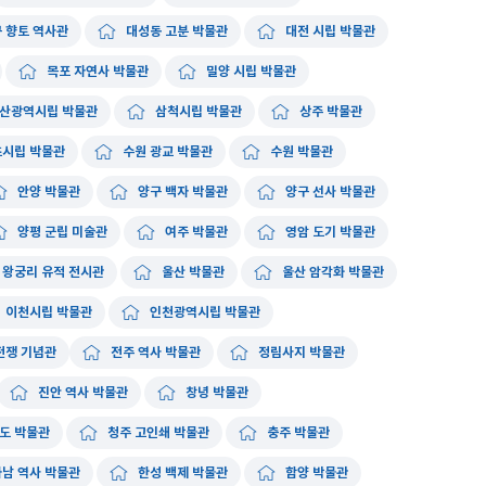
 향토 역사관
대성동 고분 박물관
대전 시립 박물관
목포 자연사 박물관
밀양 시립 박물관
산광역시립 박물관
삼척시립 박물관
상주 박물관
시립 박물관
수원 광교 박물관
수원 박물관
안양 박물관
양구 백자 박물관
양구 선사 박물관
양평 군립 미술관
여주 박물관
영암 도기 박물관
왕궁리 유적 전시관
울산 박물관
울산 암각화 박물관
이천시립 박물관
인천광역시립 박물관
전쟁 기념관
전주 역사 박물관
정림사지 박물관
진안 역사 박물관
창녕 박물관
도 박물관
청주 고인쇄 박물관
충주 박물관
하남 역사 박물관
한성 백제 박물관
함양 박물관