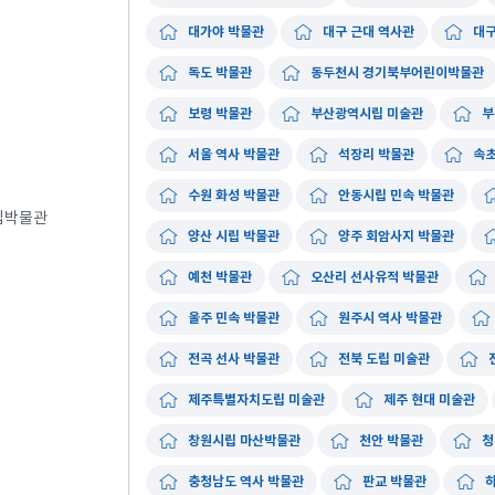
대가야 박물관
대구 근대 역사관
대구
독도 박물관
동두천시 경기북부어린이박물관
보령 박물관
부산광역시립 미술관
부
서울 역사 박물관
석장리 박물관
속초
수원 화성 박물관
안동시립 민속 박물관
립박물관
양산 시립 박물관
양주 회암사지 박물관
예천 박물관
오산리 선사유적 박물관
울주 민속 박물관
원주시 역사 박물관
전곡 선사 박물관
전북 도립 미술관
제주특별자치도립 미술관
제주 현대 미술관
창원시립 마산박물관
천안 박물관
청
충청남도 역사 박물관
판교 박물관