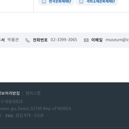
한국문화재재단
국외소재문화재재단
부서
박물관
전화번호
02-3399-3065
이메일
museum@syu
정보처리방침
캠퍼스맵
원구 화랑로815
owon-gu, Seoul, 01795 Rep. of KOREA
6
FAX.
(02) 979 - 5318