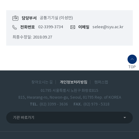
담당부서
공통기기실 (이성언)
전화번호
02-3399-3734
이메일
selee@syu.ac.kr
최종수정일: 2018.09.27
TOP
찾아오시는 길
개인정보처리방침
캠퍼스맵
01795 서울특별시 노원구 화랑로815
815, Hwarang-ro, Nowon-gu, Seoul, 01795 Rep. of KOREA
TEL.
(02) 3399 - 3636
FAX.
(02) 979 - 5318
기관 바로가기