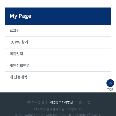
My Page
로그인
ID/PW 찾기
회원탈퇴
개인정보변경
내 신청내역
TOP
찾아오시는 길
개인정보처리방침
캠퍼스맵
01795 서울특별시 노원구 화랑로815
815, Hwarang-ro, Nowon-gu, Seoul, 01795 Rep. of KOREA