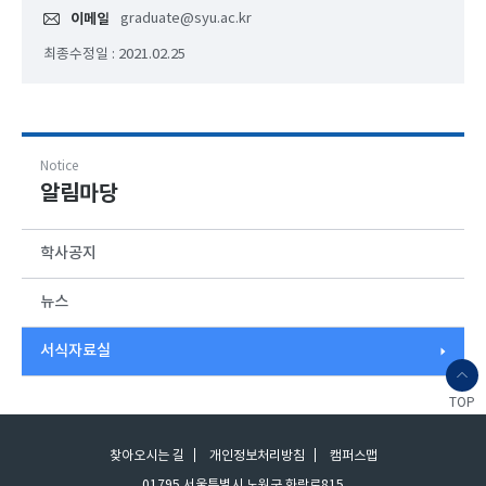
이메일
graduate@syu.ac.kr
최종수정일 : 2021.02.25
Notice
알림마당
학사공지
뉴스
서식자료실
TOP
찾아오시는 길
개인정보처리방침
캠퍼스맵
01795 서울특별시 노원구 화랑로815