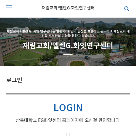
재림교회/엘렌G.화잇연구센터
재림교회 / 엘렌 G. 화잇 연구센터는 엘렌 G. 화잇의 유산을 보존하고 관리하며 재림교회 내
신학 도서관의 기능을 겸하고 있습니다.
재림교회/엘렌G.화잇연구센터
로그인
LOGIN
삼육대학교 EG화잇센터 홈페이지에 오신걸 환영합니다.