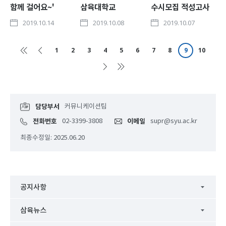
함께 걸어요~'
삼육대학교
수시모집 적성고사
삼육대 3650
체육대회
실시
2019.10.14
2019.10.08
2019.10.07
건강걷기대회
1
2
3
4
5
6
7
8
9
10
담당부서
커뮤니케이션팀
전화번호
02-3399-3808
이메일
supr@syu.ac.kr
최종수정일: 2025.06.20
공지사항
삼육뉴스