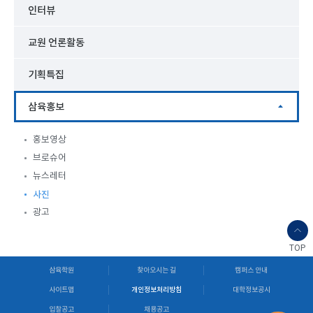
인터뷰
교원 언론활동
기획특집
삼육홍보
홍보영상
브로슈어
뉴스레터
사진
광고
TOP
삼육학원
찾아오시는 길
캠퍼스 안내
사이트맵
개인정보처리방침
대학정보공시
입찰공고
채용공고