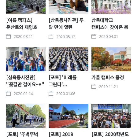
[여름 캠퍼스]
[삼육동사진관] 두
삼육대학교
운산로와 제명호
달 만에 열린
캠퍼스에 찾아온 봄
캠퍼스…11일부터
2020.08.21
2020.04.01
2020.05.12
'제한적 대면수업'
[삼육동사진관]
[포토] '미래를
가을 캠퍼스 풍경
"꽃길만 걸어요~♥"
그린다'…
2019.11.21
1081명 영광의
아트앤디자인학과
2020.02.14
2020.01.06
학사모
정시모집 실기고사
[포토] '뚜벅뚜벅
[포토] 2019
[포토] 2020학년도