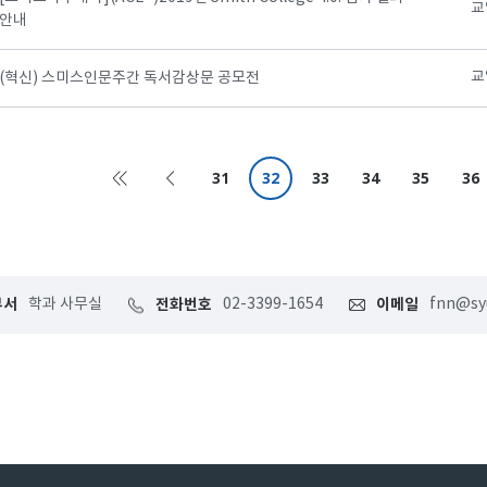
교
안내
교
(혁신) 스미스인문주간 독서감상문 공모전
31
32
33
34
35
36
부서
학과 사무실
전화번호
02-3399-1654
이메일
fnn@syu