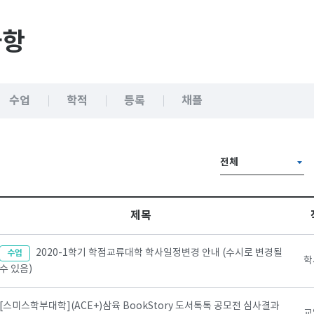
사항
수업
학적
등록
채플
전체
제목
2020-1학기 학점교류대학 학사일정변경 안내 (수시로 변경될
수업
학
수 있음)
[스미스학부대학](ACE+)삼육 BookStory 도서톡톡 공모전 심사결과
교