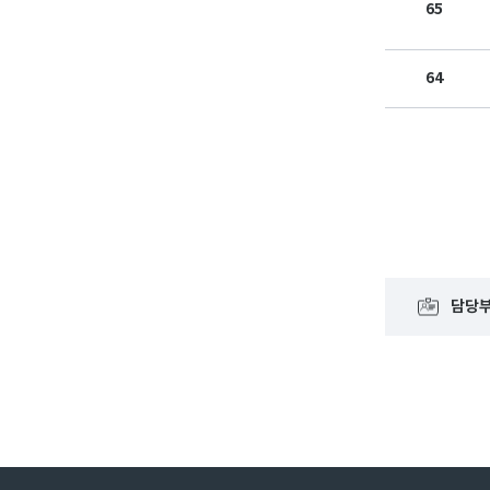
65
64
담당